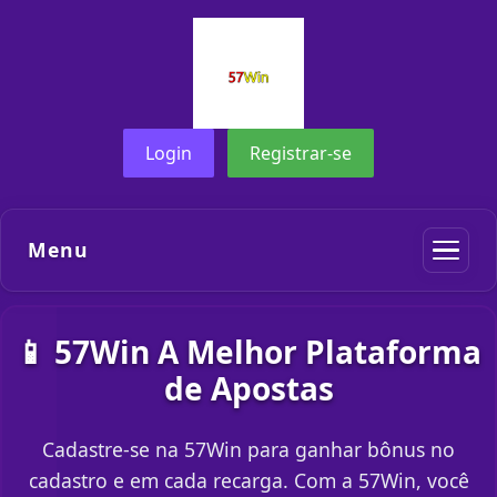
Login
Registrar-se
Menu
📱 57Win A Melhor Plataforma
de Apostas
Cadastre-se na 57Win para ganhar bônus no
cadastro e em cada recarga. Com a 57Win, você