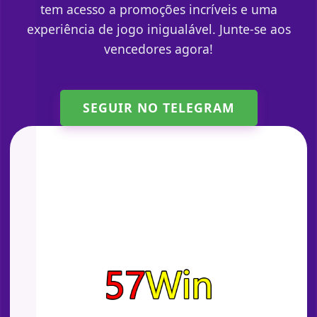
tem acesso a promoções incríveis e uma
experiência de jogo inigualável. Junte-se aos
vencedores agora!
SEGUIR NO TELEGRAM