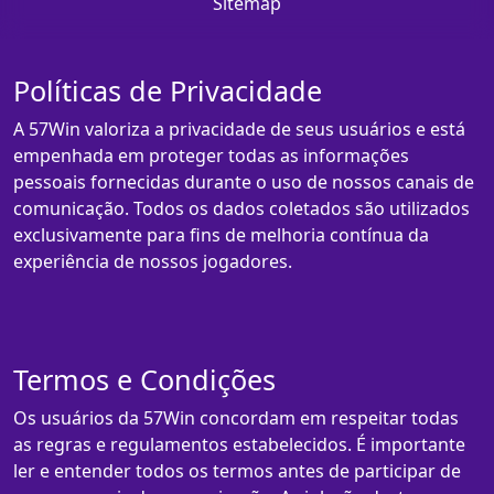
Sitemap
Políticas de Privacidade
A 57Win valoriza a privacidade de seus usuários e está
empenhada em proteger todas as informações
pessoais fornecidas durante o uso de nossos canais de
comunicação. Todos os dados coletados são utilizados
exclusivamente para fins de melhoria contínua da
experiência de nossos jogadores.
Termos e Condições
Os usuários da 57Win concordam em respeitar todas
as regras e regulamentos estabelecidos. É importante
ler e entender todos os termos antes de participar de