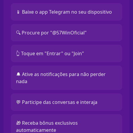
📱 Baixe o app Telegram no seu dispositivo
🔍 Procure por "@57WinOficial"
👆 Toque em "Entrar" ou "Join"
🔔 Ative as notificações para não perder
nada
💬 Participe das conversas e interaja
🎁 Receba bônus exclusivos
automaticamente