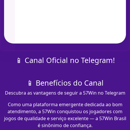
📱 Canal Oficial no Telegram!
📱 Benefícios do Canal
Descubra as vantagens de seguir a 57Win no Telegram
Como uma plataforma emergente dedicada ao bom
atendimento, a 57Win conquistou os jogadores com
jogos de qualidade e serviço excelente — a 57Win Brasil
é sinônimo de confiança.