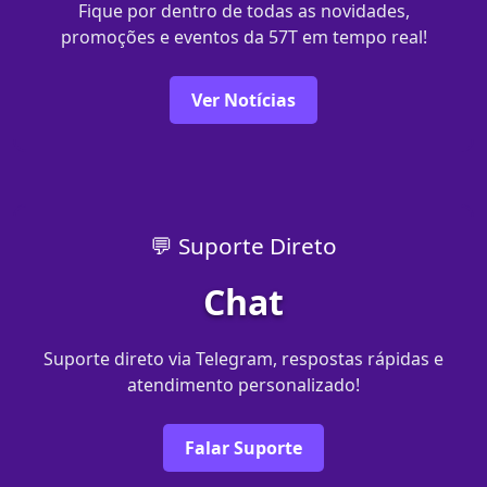
Fique por dentro de todas as novidades,
promoções e eventos da 57T em tempo real!
Ver Notícias
💬 Suporte Direto
Chat
Suporte direto via Telegram, respostas rápidas e
atendimento personalizado!
Falar Suporte