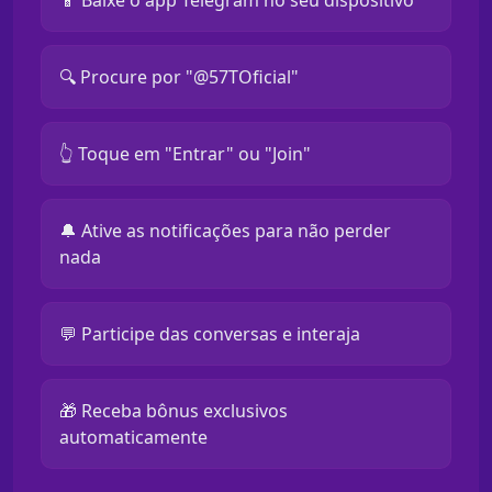
📱 Baixe o app Telegram no seu dispositivo
🔍 Procure por "@57TOficial"
👆 Toque em "Entrar" ou "Join"
🔔 Ative as notificações para não perder
nada
💬 Participe das conversas e interaja
🎁 Receba bônus exclusivos
automaticamente