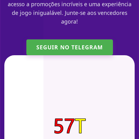
acesso a promoções incríveis e uma experiência
de jogo inigualável. Junte-se aos vencedores
agora!
SEGUIR NO TELEGRAM