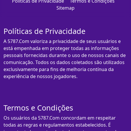
Políticas de Privacidade
Termos e Condições
Sitemap
Políticas de Privacidade
A 5787.Com valoriza a privacidade de seus usuários e
está empenhada em proteger todas as informações
pessoais fornecidas durante o uso de nossos canais de
comunicação. Todos os dados coletados são utilizados
exclusivamente para fins de melhoria contínua da
experiência de nossos jogadores.
Termos e Condições
Os usuários da 5787.Com concordam em respeitar
todas as regras e regulamentos estabelecidos. É