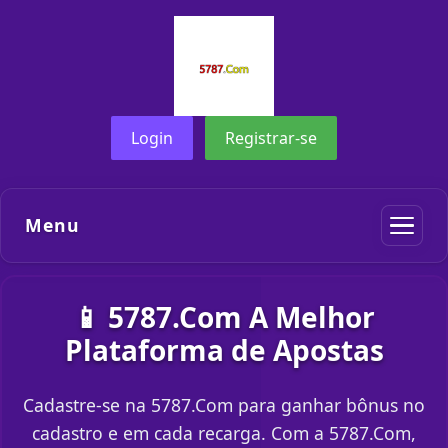
Login
Registrar-se
Menu
📱 5787.Com A Melhor
Plataforma de Apostas
Cadastre-se na 5787.Com para ganhar bônus no
cadastro e em cada recarga. Com a 5787.Com,