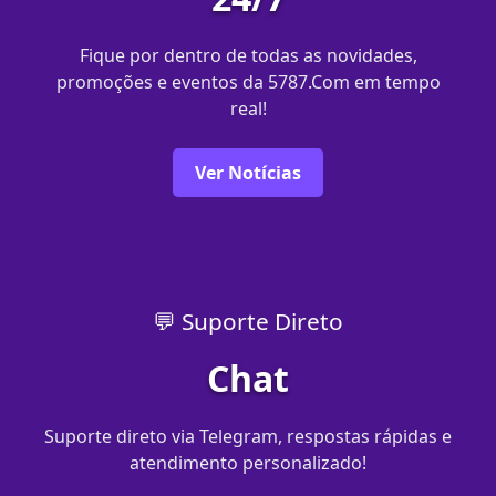
Fique por dentro de todas as novidades,
promoções e eventos da 5787.Com em tempo
real!
Ver Notícias
💬 Suporte Direto
Chat
Suporte direto via Telegram, respostas rápidas e
atendimento personalizado!