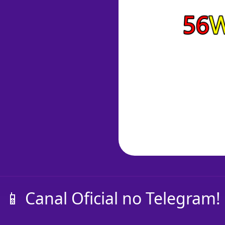
📱 Canal Oficial no Telegram!