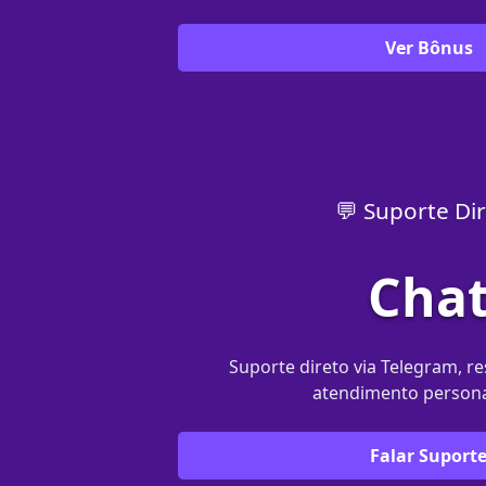
Ver Bônus
💬 Suporte Di
Cha
Suporte direto via Telegram, r
atendimento persona
Falar Suport