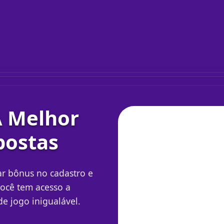
A Melhor
postas
r bônus no cadastro e
ocê tem acesso a
e jogo inigualável.