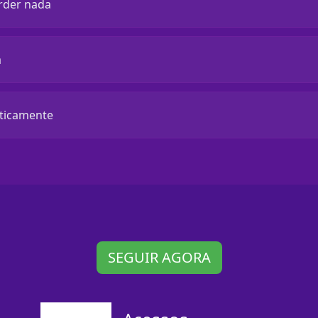
erder nada
a
aticamente
SEGUIR AGORA