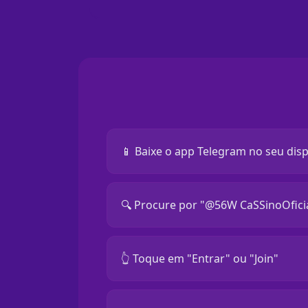
📱 Baixe o app Telegram no seu disp
🔍 Procure por "@56W CaSSinoOfici
👆 Toque em "Entrar" ou "Join"