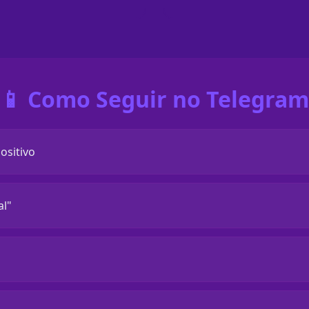
📱 Como Seguir no Telegram
ositivo
al"