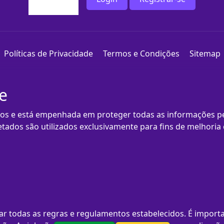
Políticas de Privacidade
Termos e Condições
Sitemap
de
rios e está empenhada em proteger todas as informações p
tados são utilizados exclusivamente para fins de melhoria
 todas as regras e regulamentos estabelecidos. É importa