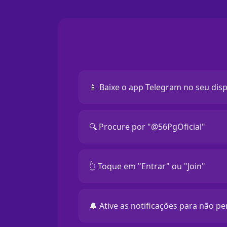
📱 Baixe o app Telegram no seu disp
🔍 Procure por "@56PgOficial"
👆 Toque em "Entrar" ou "Join"
🔔 Ative as notificações para não p