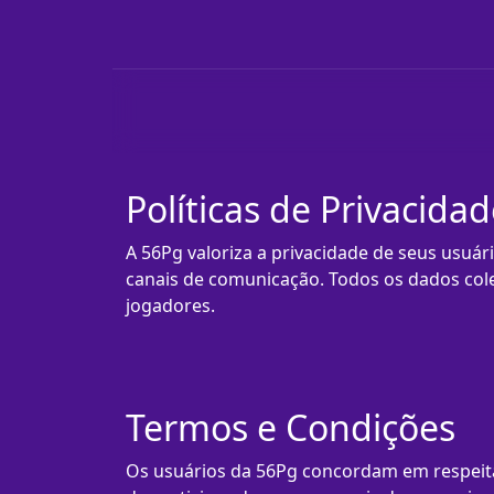
Políticas de Privacida
A 56Pg valoriza a privacidade de seus usuá
canais de comunicação. Todos os dados cole
jogadores.
Termos e Condições
Os usuários da 56Pg concordam em respeitar