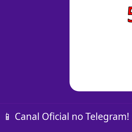
📱 Canal Oficial no Telegram!