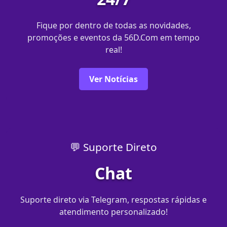
Fique por dentro de todas as novidades,
promoções e eventos da 56D.Com em tempo
real!
Ver Notícias
💬 Suporte Direto
Chat
Suporte direto via Telegram, respostas rápidas e
atendimento personalizado!