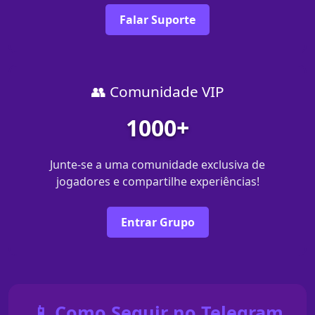
Falar Suporte
👥 Comunidade VIP
1000+
Junte-se a uma comunidade exclusiva de
jogadores e compartilhe experiências!
Entrar Grupo
📱 Como Seguir no Telegram