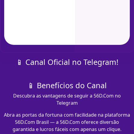
📱 Canal Oficial no Telegram!
📱 Benefícios do Canal
Descubra as vantagens de seguir a 56D.Com no
Telegram
Abra as portas da fortuna com facilidade na plataforma
56D.Com Brasil — a 56D.Com oferece diversão
garantida e lucros fáceis com apenas um clique.