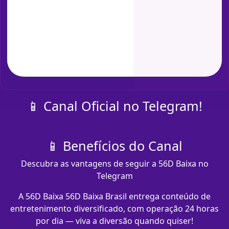
📱 Canal Oficial no Telegram!
📱 Benefícios do Canal
Descubra as vantagens de seguir a 56D Baixa no
Telegram
A 56D Baixa 56D Baixa Brasil entrega conteúdo de
entretenimento diversificado, com operação 24 horas
por dia — viva a diversão quando quiser!