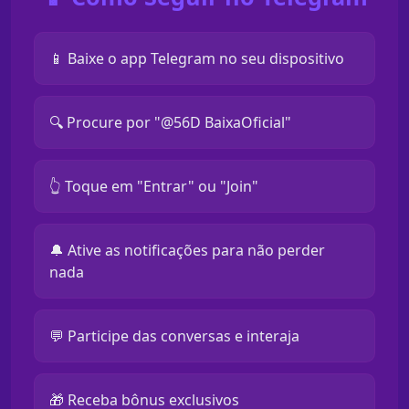
📱 Baixe o app Telegram no seu dispositivo
🔍 Procure por "@56D BaixaOficial"
👆 Toque em "Entrar" ou "Join"
🔔 Ative as notificações para não perder
nada
💬 Participe das conversas e interaja
🎁 Receba bônus exclusivos