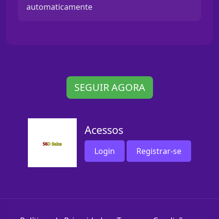
automaticamente
SEGUIR AGORA
Acessos
Login
Registrar-se