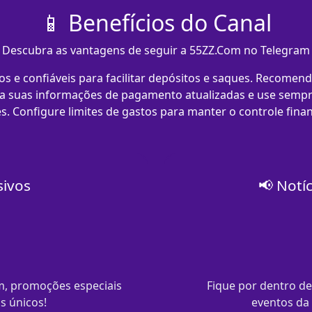
📱 Benefícios do Canal
Descubra as vantagens de seguir a 55ZZ.Com no Telegram
e confiáveis para facilitar depósitos e saques. Recomenda
a suas informações de pagamento atualizadas e use sempr
s. Configure limites de gastos para manter o controle finan
sivos
📢 Notí
m, promoções especiais
Fique por dentro d
s únicos!
eventos da