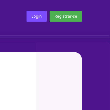
Login
Registrar-se