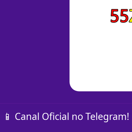
📱 Canal Oficial no Telegram!