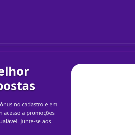
elhor
postas
bônus no cadastro e em
em acesso a promoções
ualável. Junte-se aos