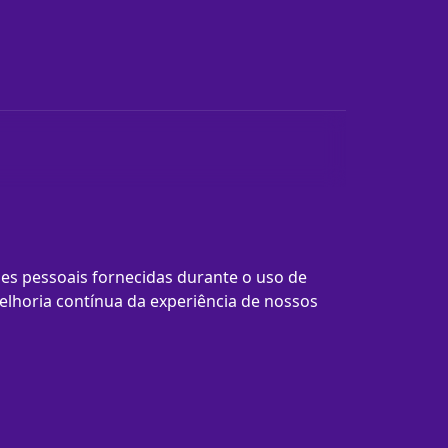
es pessoais fornecidas durante o uso de
elhoria contínua da experiência de nossos