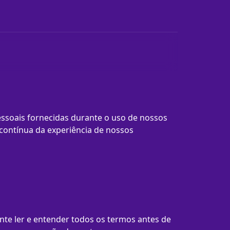
essoais fornecidas durante o uso de nossos
 contínua da experiência de nossos
nte ler e entender todos os termos antes de