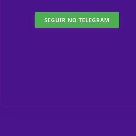
SEGUIR NO TELEGRAM