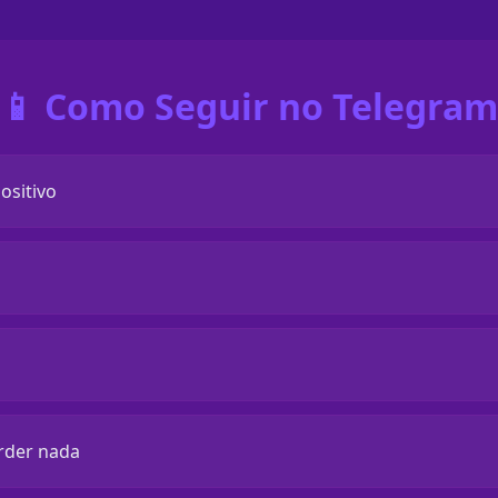
📱 Como Seguir no Telegram
ositivo
erder nada