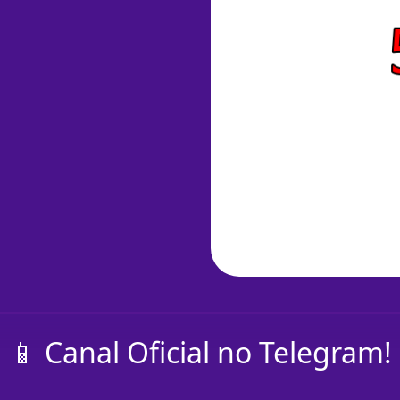
📱 Canal Oficial no Telegram!