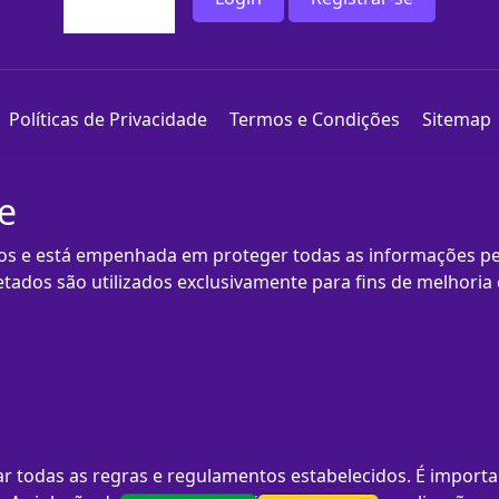
Políticas de Privacidade
Termos e Condições
Sitemap
de
rios e está empenhada em proteger todas as informações p
tados são utilizados exclusivamente para fins de melhoria
 todas as regras e regulamentos estabelecidos. É importa