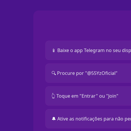
📱 Baixe o app Telegram no seu disp
🔍 Procure por "@55YzOficial"
👆 Toque em "Entrar" ou "Join"
🔔 Ative as notificações para não p