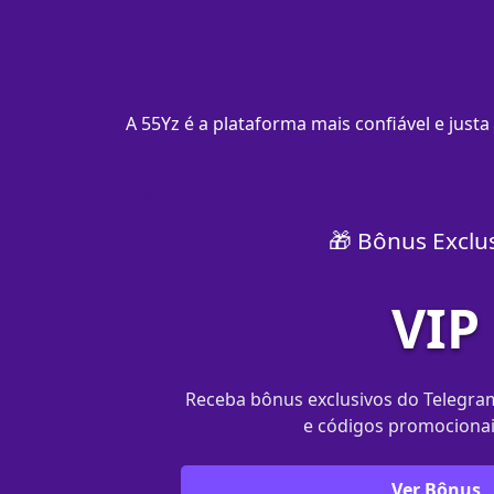
A 55Yz é a plataforma mais confiável e justa
🎁 Bônus Exclu
VIP
Receba bônus exclusivos do Telegra
e códigos promocionai
Ver Bônus