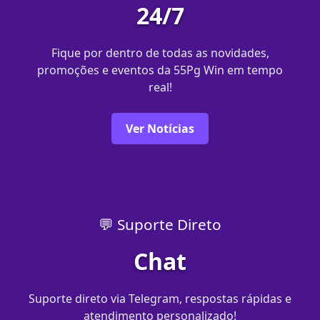
24/7
Fique por dentro de todas as novidades,
promoções e eventos da 55Pg Win em tempo
real!
Ver Notícias
💬 Suporte Direto
Chat
Suporte direto via Telegram, respostas rápidas e
atendimento personalizado!