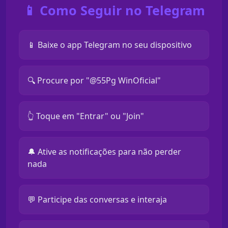
📱 Como Seguir no Telegram
📱 Baixe o app Telegram no seu dispositivo
🔍 Procure por "@55Pg WinOficial"
👆 Toque em "Entrar" ou "Join"
🔔 Ative as notificações para não perder
nada
💬 Participe das conversas e interaja