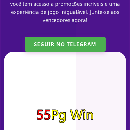
você tem acesso a promoções incríveis e uma
experiência de jogo inigualável. Junte-se aos
vencedores agora!
SEGUIR NO TELEGRAM