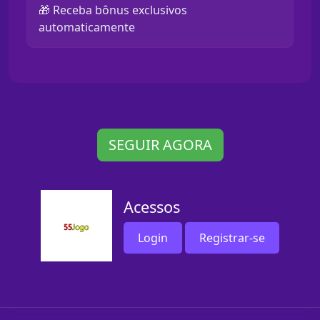
🎁 Receba bônus exclusivos
automaticamente
SEGUIR AGORA
Acessos
Login
Registrar-se