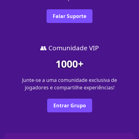
Falar Suporte
👥 Comunidade VIP
1000+
Junte-se a uma comunidade exclusiva de
jogadores e compartilhe experiências!
Entrar Grupo