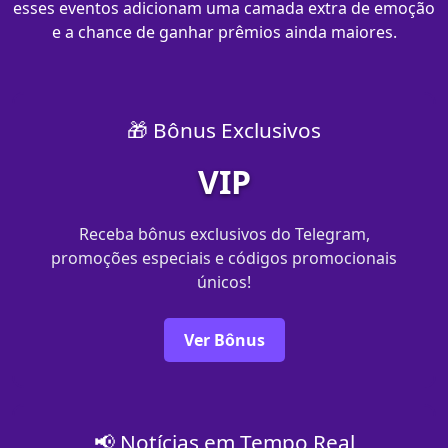
esses eventos adicionam uma camada extra de emoção
e a chance de ganhar prêmios ainda maiores.
🎁 Bônus Exclusivos
VIP
Receba bônus exclusivos do Telegram,
promoções especiais e códigos promocionais
únicos!
Ver Bônus
📢 Notícias em Tempo Real