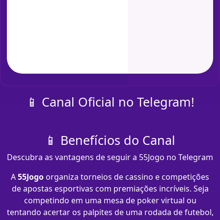
📱 Canal Oficial no Telegram!
📱 Benefícios do Canal
Descubra as vantagens de seguir a 55Jogo no Telegram
A
55Jogo
organiza torneios de cassino e competições
de apostas esportivas com premiações incríveis. Seja
competindo em uma mesa de poker virtual ou
tentando acertar os palpites de uma rodada de futebol,