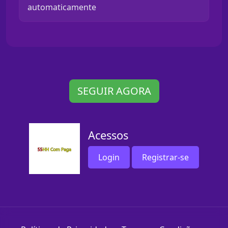
automaticamente
SEGUIR AGORA
Acessos
Login
Registrar-se