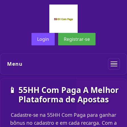
Login
Registrar-se
Menu
📱 55HH Com Paga A Melhor
Plataforma de Apostas
Cadastre-se na 55HH Com Paga para ganhar
bônus no cadastro e em cada recarga. Com a