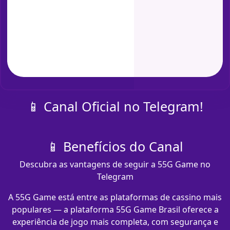
📱 Canal Oficial no Telegram!
📱 Benefícios do Canal
Descubra as vantagens de seguir a 55G Game no
Telegram
A 55G Game está entre as plataformas de cassino mais
populares — a plataforma 55G Game Brasil oferece a
experiência de jogo mais completa, com segurança e