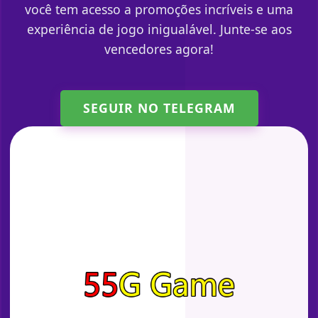
você tem acesso a promoções incríveis e uma
experiência de jogo inigualável. Junte-se aos
vencedores agora!
SEGUIR NO TELEGRAM