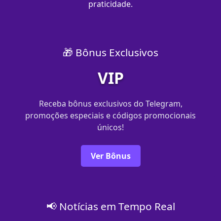
praticidade.
🎁 Bônus Exclusivos
VIP
Receba bônus exclusivos do Telegram,
promoções especiais e códigos promocionais
únicos!
Ver Bônus
📢 Notícias em Tempo Real