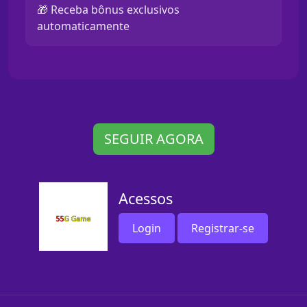
🎁 Receba bônus exclusivos
automaticamente
SEGUIR AGORA
Acessos
Login
Registrar-se