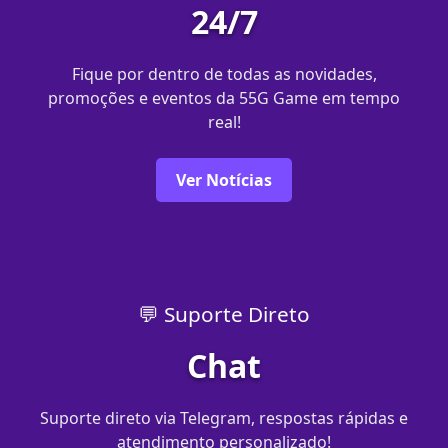
24/7
Fique por dentro de todas as novidades,
promoções e eventos da 55G Game em tempo
real!
Ver Notícias
💬 Suporte Direto
Chat
Suporte direto via Telegram, respostas rápidas e
atendimento personalizado!