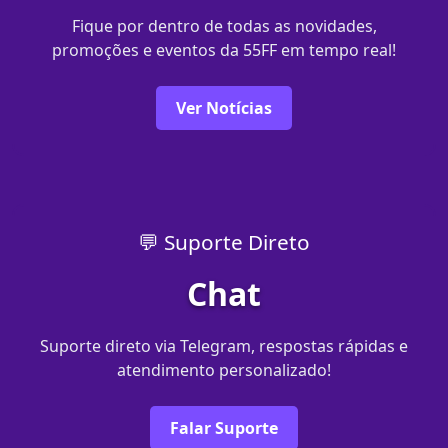
Fique por dentro de todas as novidades,
promoções e eventos da 55FF em tempo real!
Ver Notícias
💬 Suporte Direto
Chat
Suporte direto via Telegram, respostas rápidas e
atendimento personalizado!
Falar Suporte