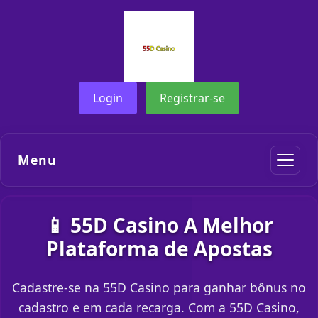
Login
Registrar-se
Menu
📱 55D Casino A Melhor
Plataforma de Apostas
Cadastre-se na 55D Casino para ganhar bônus no
cadastro e em cada recarga. Com a 55D Casino,