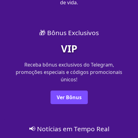
de vida.
🎁 Bônus Exclusivos
VIP
Receba bônus exclusivos do Telegram,
promoções especiais e códigos promocionais
únicos!
Ver Bônus
📢 Notícias em Tempo Real