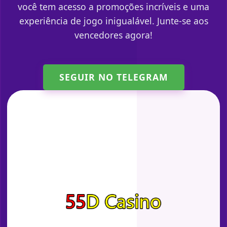
você tem acesso a promoções incríveis e uma
experiência de jogo inigualável. Junte-se aos
vencedores agora!
SEGUIR NO TELEGRAM