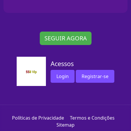
SEGUIR AGORA
Acessos
Login
Registrar-se
Políticas de Privacidade
Termos e Condições
Sitemap