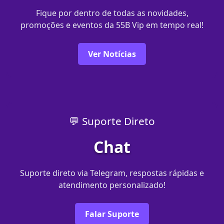
Fique por dentro de todas as novidades,
promoções e eventos da 55B Vip em tempo real!
Ver Notícias
💬 Suporte Direto
Chat
Suporte direto via Telegram, respostas rápidas e
atendimento personalizado!
Falar Suporte