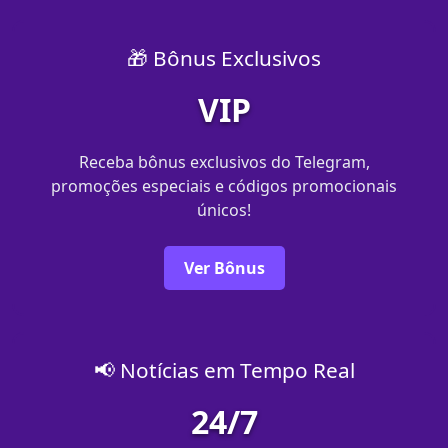
🎁 Bônus Exclusivos
VIP
Receba bônus exclusivos do Telegram,
promoções especiais e códigos promocionais
únicos!
Ver Bônus
📢 Notícias em Tempo Real
24/7