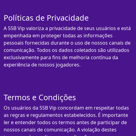
Políticas de Privacidade
A 55B Vip valoriza a privacidade de seus usuários e está
empenhada em proteger todas as informações
pessoais fornecidas durante o uso de nossos canais de
comunicação. Todos os dados coletados são utilizados
exclusivamente para fins de melhoria contínua da
experiência de nossos jogadores.
Termos e Condições
Os usuários da 55B Vip concordam em respeitar todas
as regras e regulamentos estabelecidos. É importante
ler e entender todos os termos antes de participar de
nossos canais de comunicação. A violação destes