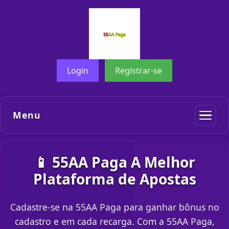
Login
Registrar-se
Menu
📱 55AA Paga A Melhor
Plataforma de Apostas
Cadastre-se na 55AA Paga para ganhar bônus no
cadastro e em cada recarga. Com a 55AA Paga,