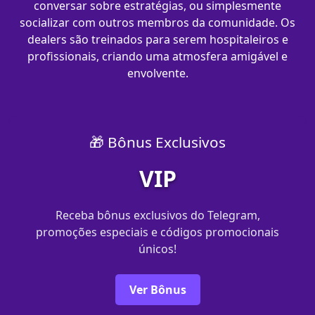
conversar sobre estratégias, ou simplesmente
socializar com outros membros da comunidade. Os
dealers são treinados para serem hospitaleiros e
profissionais, criando uma atmosfera amigável e
envolvente.
🎁 Bônus Exclusivos
VIP
Receba bônus exclusivos do Telegram,
promoções especiais e códigos promocionais
únicos!
Ver Bônus