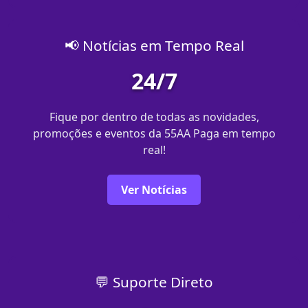
📢 Notícias em Tempo Real
24/7
Fique por dentro de todas as novidades,
promoções e eventos da 55AA Paga em tempo
real!
Ver Notícias
💬 Suporte Direto