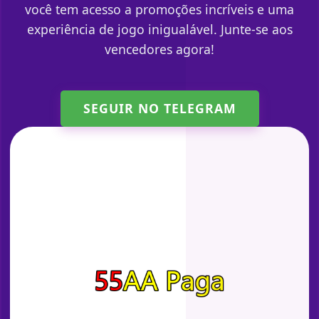
você tem acesso a promoções incríveis e uma
experiência de jogo inigualável. Junte-se aos
vencedores agora!
SEGUIR NO TELEGRAM