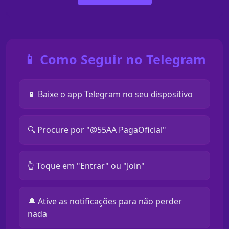
📱 Como Seguir no Telegram
📱 Baixe o app Telegram no seu dispositivo
🔍 Procure por "@55AA PagaOficial"
👆 Toque em "Entrar" ou "Join"
🔔 Ative as notificações para não perder
nada