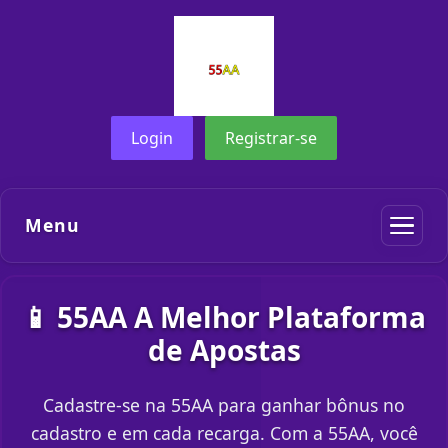
Login
Registrar-se
Menu
📱 55AA A Melhor Plataforma
de Apostas
Cadastre-se na 55AA para ganhar bônus no
cadastro e em cada recarga. Com a 55AA, você