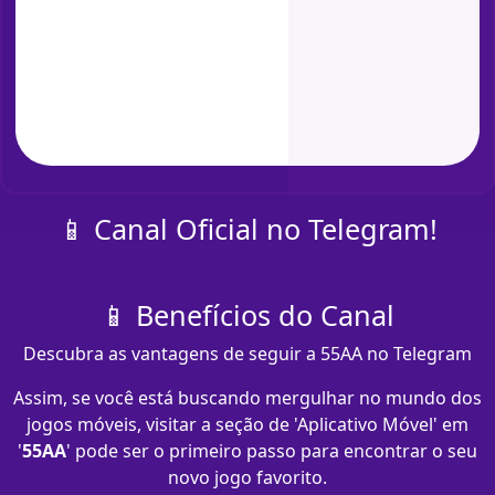
📱 Canal Oficial no Telegram!
📱 Benefícios do Canal
Descubra as vantagens de seguir a 55AA no Telegram
Assim, se você está buscando mergulhar no mundo dos
jogos móveis, visitar a seção de 'Aplicativo Móvel' em
'
55AA
' pode ser o primeiro passo para encontrar o seu
novo jogo favorito.