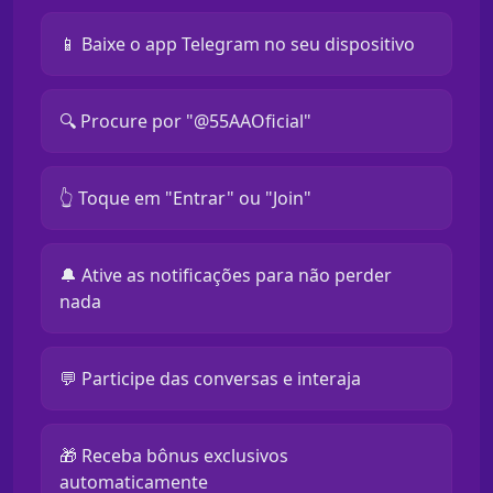
📱 Baixe o app Telegram no seu dispositivo
🔍 Procure por "@55AAOficial"
👆 Toque em "Entrar" ou "Join"
🔔 Ative as notificações para não perder
nada
💬 Participe das conversas e interaja
🎁 Receba bônus exclusivos
automaticamente