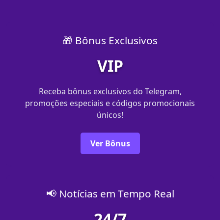
🎁 Bônus Exclusivos
VIP
Receba bônus exclusivos do Telegram,
promoções especiais e códigos promocionais
únicos!
Ver Bônus
📢 Notícias em Tempo Real
24/7