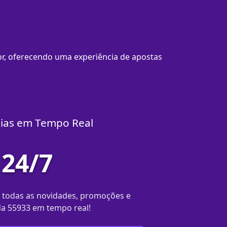
tor, oferecendo uma experiência de apostas
cias em Tempo Real
24/7
e todas as novidades, promoções e
da 55933 em tempo real!