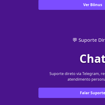
Ver Bônus
💬 Suporte Di
Cha
Suporte direto via Telegram, r
atendimento persona
Falar Suport