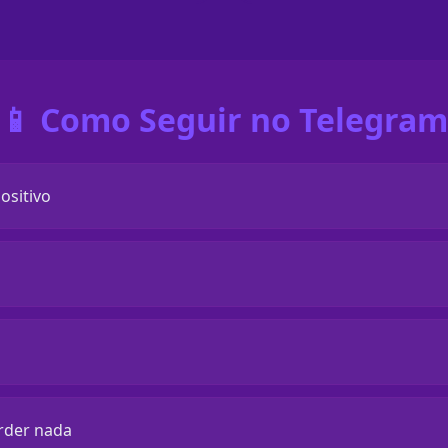
📱 Como Seguir no Telegram
ositivo
erder nada