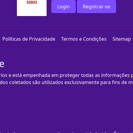
Login
Registrar-se
Políticas de Privacidade
Termos e Condições
Sitemap
de
ários e está empenhada em proteger todas as informações 
os coletados são utilizados exclusivamente para fins de m