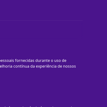
pessoais fornecidas durante o uso de
elhoria contínua da experiência de nossos