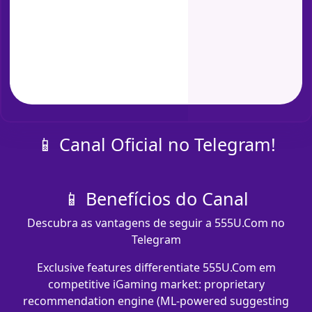
📱 Canal Oficial no Telegram!
📱 Benefícios do Canal
Descubra as vantagens de seguir a 555U.Com no
Telegram
Exclusive features differentiate 555U.Com em
competitive iGaming market: proprietary
recommendation engine (ML-powered suggesting