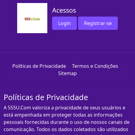
Acessos
Login
Registrar-se
Políticas de Privacidade
Termos e Condições
Sitemap
Políticas de Privacidade
A 555U.Com valoriza a privacidade de seus usuários e
está empenhada em proteger todas as informações
pessoais fornecidas durante o uso de nossos canais de
comunicação. Todos os dados coletados são utilizados