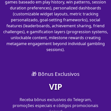
games baseado em play history, win patterns, session
duration preferences), personalized dashboards
(customizable widget layouts, metric tracking
personalizado, goal-setting frameworks), social
features (leaderboards, achievement sharing, friend
challenges), e gamification layers (progression systems,
unlockable content, milestone rewards creating
metagame engagement beyond individual gambling
sessions).
🎁 Bônus Exclusivos
VIP
Receba bônus exclusivos do Telegram,
promoções especiais e códigos promocionais