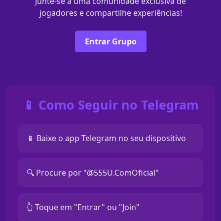
Junte-se a uma comunidade exclusiva de
jogadores e compartilhe experiências!
Entrar Grupo
📱 Como Seguir no Telegram
📱 Baixe o app Telegram no seu dispositivo
🔍 Procure por "@555U.ComOficial"
👆 Toque em "Entrar" ou "Join"