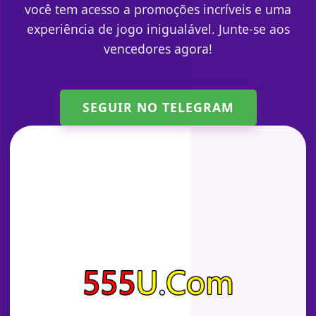
você tem acesso a promoções incríveis e uma
experiência de jogo inigualável. Junte-se aos
vencedores agora!
SEGUIR NO TELEGRAM