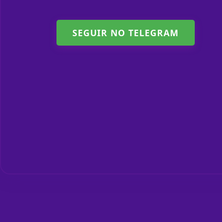
SEGUIR NO TELEGRAM