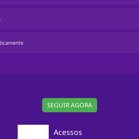
a
aticamente
SEGUIR AGORA
Acessos