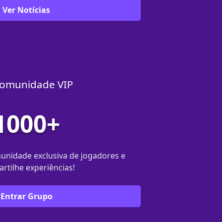
Ver Notícias
Comunidade VIP
1000+
unidade exclusiva de jogadores e
rtilhe experiências!
Entrar Grupo