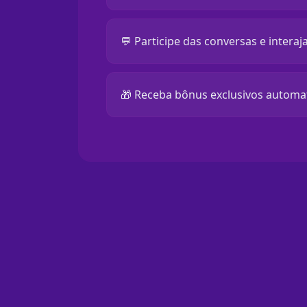
💬 Participe das conversas e interaj
🎁 Receba bônus exclusivos autom