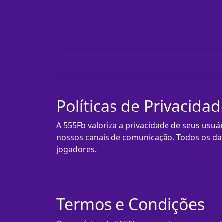
Políticas de Privacida
A 555Fb valoriza a privacidade de seus usu
nossos canais de comunicação. Todos os dad
jogadores.
Termos e Condições