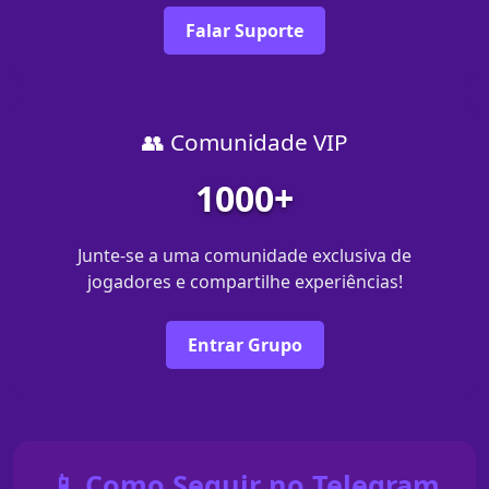
Falar Suporte
👥 Comunidade VIP
1000+
Junte-se a uma comunidade exclusiva de
jogadores e compartilhe experiências!
Entrar Grupo
📱 Como Seguir no Telegram