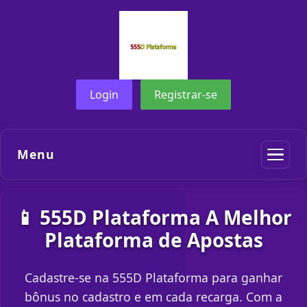
Login
Registrar-se
Menu
📱 555D Plataforma A Melhor
Plataforma de Apostas
Cadastre-se na 555D Plataforma para ganhar
bônus no cadastro e em cada recarga. Com a