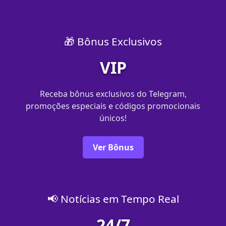
🎁 Bônus Exclusivos
VIP
Receba bônus exclusivos do Telegram,
promoções especiais e códigos promocionais
únicos!
Ver Bônus
📢 Notícias em Tempo Real
24/7