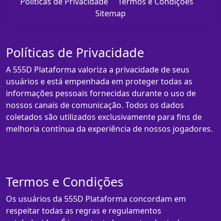
Políticas de Privacidade
Termos e Condições
Sitemap
Políticas de Privacidade
A 555D Plataforma valoriza a privacidade de seus
usuários e está empenhada em proteger todas as
informações pessoais fornecidas durante o uso de
nossos canais de comunicação. Todos os dados
coletados são utilizados exclusivamente para fins de
melhoria contínua da experiência de nossos jogadores.
Termos e Condições
Os usuários da 555D Plataforma concordam em
respeitar todas as regras e regulamentos