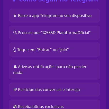
📱 Baixe o app Telegram no seu dispositivo
🔍 Procure por "@555D PlataformaOficial"
👆 Toque em "Entrar" ou "Join"
🔔 Ative as notificações para não perder
nada
💬 Participe das conversas e interaja
🎁 Receba bônus exclusivos