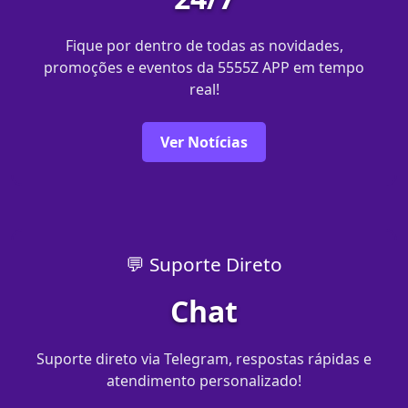
Fique por dentro de todas as novidades,
promoções e eventos da 5555Z APP em tempo
real!
Ver Notícias
💬 Suporte Direto
Chat
Suporte direto via Telegram, respostas rápidas e
atendimento personalizado!