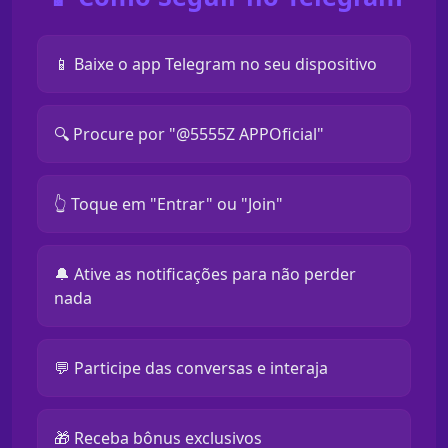
📱 Baixe o app Telegram no seu dispositivo
🔍 Procure por "@5555Z APPOficial"
👆 Toque em "Entrar" ou "Join"
🔔 Ative as notificações para não perder
nada
💬 Participe das conversas e interaja
🎁 Receba bônus exclusivos