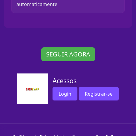
automaticamente
SEGUIR AGORA
Acessos
Login
Registrar-se