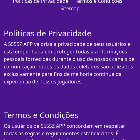
Políticas de Privacidade
Termos e Condições
Sitemap
Políticas de Privacidade
A 5555Z APP valoriza a privacidade de seus usuários e
está empenhada em proteger todas as informações
pessoais fornecidas durante o uso de nossos canais de
comunicação. Todos os dados coletados são utilizados
exclusivamente para fins de melhoria contínua da
experiência de nossos jogadores.
Termos e Condições
Os usuários da 5555Z APP concordam em respeitar
todas as regras e regulamentos estabelecidos. É