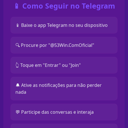
📱 Como Seguir no Telegram
📱 Baixe o app Telegram no seu dispositivo
🔍 Procure por "@53Win.ComOficial"
👆 Toque em "Entrar" ou "Join"
🔔 Ative as notificações para não perder
nada
💬 Participe das conversas e interaja