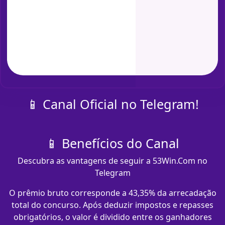
📱 Canal Oficial no Telegram!
📱 Benefícios do Canal
Descubra as vantagens de seguir a 53Win.Com no
Telegram
O prêmio bruto corresponde a 43,35% da arrecadação
total do concurso. Após deduzir impostos e repasses
obrigatórios, o valor é dividido entre os ganhadores