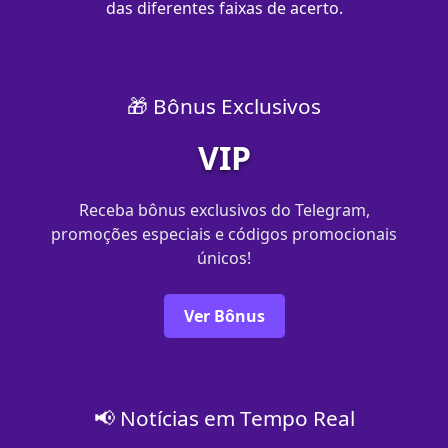
das diferentes faixas de acerto.
🎁 Bônus Exclusivos
VIP
Receba bônus exclusivos do Telegram,
promoções especiais e códigos promocionais
únicos!
Ver Bônus
📢 Notícias em Tempo Real