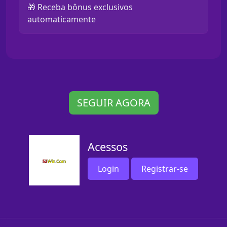
🎁 Receba bônus exclusivos
automaticamente
SEGUIR AGORA
Acessos
Login
Registrar-se