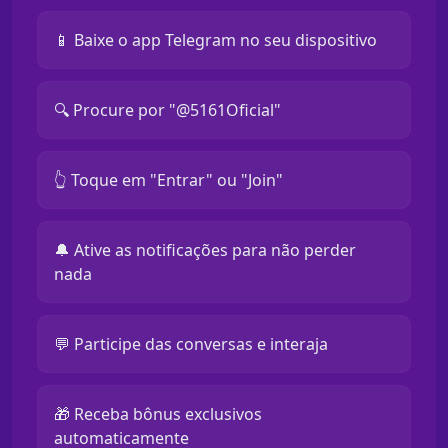
📱 Baixe o app Telegram no seu dispositivo
🔍 Procure por "@5161Oficial"
👆 Toque em "Entrar" ou "Join"
🔔 Ative as notificações para não perder
nada
💬 Participe das conversas e interaja
🎁 Receba bônus exclusivos
automaticamente