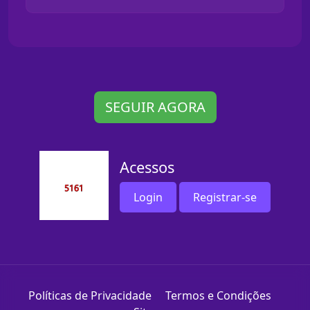
SEGUIR AGORA
Acessos
Login
Registrar-se
Políticas de Privacidade
Termos e Condições