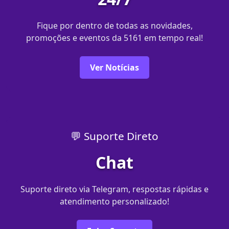
Fique por dentro de todas as novidades,
promoções e eventos da 5161 em tempo real!
Ver Notícias
💬 Suporte Direto
Chat
Suporte direto via Telegram, respostas rápidas e
atendimento personalizado!