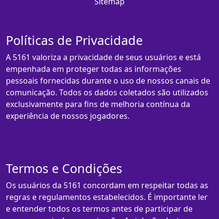
Sitemap
Políticas de Privacidade
A 5161 valoriza a privacidade de seus usuários e está
empenhada em proteger todas as informações
pessoais fornecidas durante o uso de nossos canais de
comunicação. Todos os dados coletados são utilizados
exclusivamente para fins de melhoria contínua da
experiência de nossos jogadores.
Termos e Condições
Os usuários da 5161 concordam em respeitar todas as
regras e regulamentos estabelecidos. É importante ler
e entender todos os termos antes de participar de