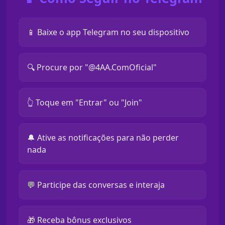
📱 Baixe o app Telegram no seu dispositivo
🔍 Procure por "@4AA.ComOficial"
👆 Toque em "Entrar" ou "Join"
🔔 Ative as notificações para não perder
nada
💬 Participe das conversas e interaja
🎁 Receba bônus exclusivos