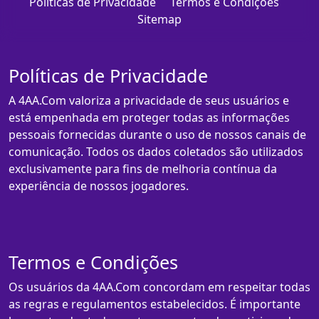
Políticas de Privacidade
Termos e Condições
Sitemap
Políticas de Privacidade
A 4AA.Com valoriza a privacidade de seus usuários e
está empenhada em proteger todas as informações
pessoais fornecidas durante o uso de nossos canais de
comunicação. Todos os dados coletados são utilizados
exclusivamente para fins de melhoria contínua da
experiência de nossos jogadores.
Termos e Condições
Os usuários da 4AA.Com concordam em respeitar todas
as regras e regulamentos estabelecidos. É importante