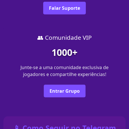
Falar Suporte
👥 Comunidade VIP
1000+
Junte-se a uma comunidade exclusiva de
jogadores e compartilhe experiências!
Entrar Grupo
📱 Como Seguir no Telegram