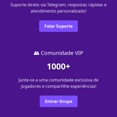
Suporte direto via Telegram, respostas rápidas e
atendimento personalizado!
Falar Suporte
👥 Comunidade VIP
1000+
Junte-se a uma comunidade exclusiva de
jogadores e compartilhe experiências!
Entrar Grupo