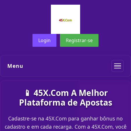
Login
Registrar-se
Menu
📱 45X.Com A Melhor
Plataforma de Apostas
Cadastre-se na 45X.Com para ganhar bônus no
cadastro e em cada recarga. Com a 45X.Com, você