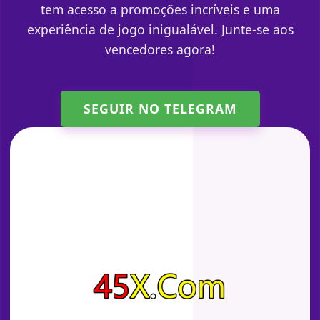
tem acesso a promoções incríveis e uma
experiência de jogo inigualável. Junte-se aos
vencedores agora!
SEGUIR NO TELEGRAM