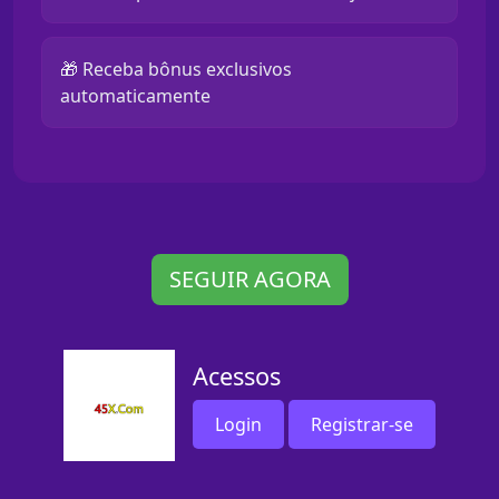
🎁 Receba bônus exclusivos
automaticamente
SEGUIR AGORA
Acessos
Login
Registrar-se