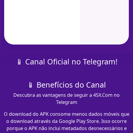
📱 Canal Oficial no Telegram!
📱 Benefícios do Canal
Descubra as vantagens de seguir a 45X.Com no
Telegram
O download do APK consome menos dados móveis que
o download através da Google Play Store. Isso ocorre
porque o APK não inclui metadados desnecessários e