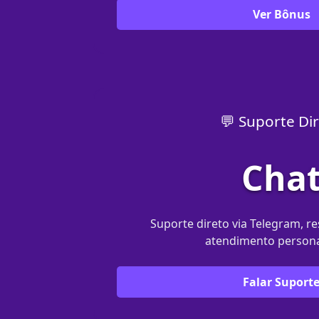
Ver Bônus
💬 Suporte Di
Cha
Suporte direto via Telegram, r
atendimento persona
Falar Suport