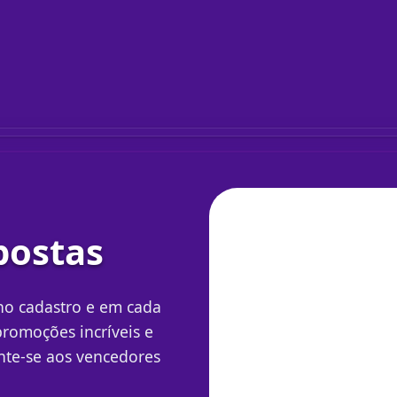
postas
no cadastro e em cada
promoções incríveis e
unte-se aos vencedores