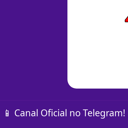
📱 Canal Oficial no Telegram!