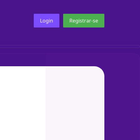
Login
Registrar-se