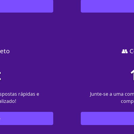
reto
👥 
t
espostas rápidas e
Junte-se a uma com
lizado!
compa
e