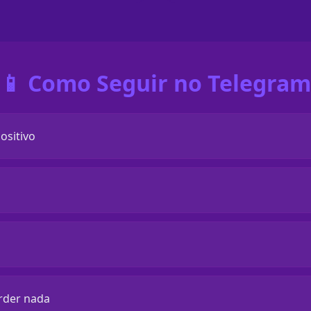
📱 Como Seguir no Telegram
ositivo
erder nada