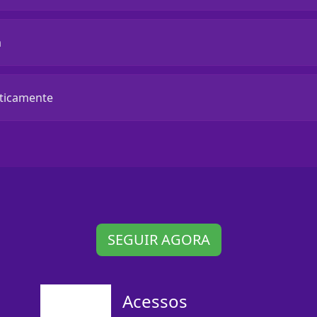
a
aticamente
SEGUIR AGORA
Acessos