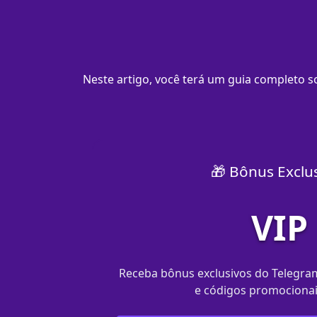
Neste artigo, você terá um guia completo so
🎁 Bônus Exclu
VIP
Receba bônus exclusivos do Telegra
e códigos promocionai