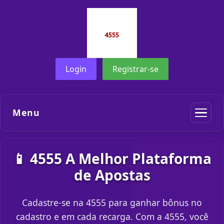
Login
Registrar-se
Menu
📱 4555 A Melhor Plataforma
de Apostas
Cadastre-se na 4555 para ganhar bônus no
cadastro e em cada recarga. Com a 4555, você