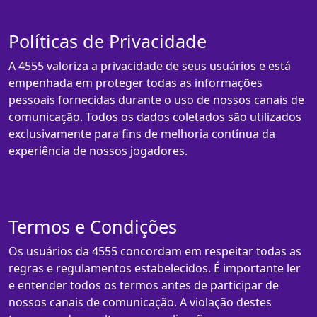
Políticas de Privacidade
A 4555 valoriza a privacidade de seus usuários e está
empenhada em proteger todas as informações
pessoais fornecidas durante o uso de nossos canais de
comunicação. Todos os dados coletados são utilizados
exclusivamente para fins de melhoria contínua da
experiência de nossos jogadores.
Termos e Condições
Os usuários da 4555 concordam em respeitar todas as
regras e regulamentos estabelecidos. É importante ler
e entender todos os termos antes de participar de
nossos canais de comunicação. A violação destes