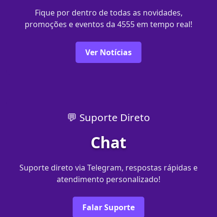
Fique por dentro de todas as novidades,
promoções e eventos da 4555 em tempo real!
Ver Notícias
💬 Suporte Direto
Chat
Suporte direto via Telegram, respostas rápidas e
atendimento personalizado!
Falar Suporte