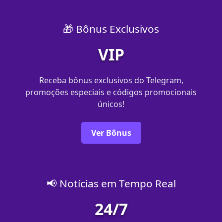
🎁 Bônus Exclusivos
VIP
Receba bônus exclusivos do Telegram,
promoções especiais e códigos promocionais
únicos!
Ver Bônus
📢 Notícias em Tempo Real
24/7