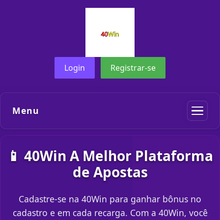
Login
Registrar-se
Menu
📱 40Win A Melhor Plataforma
de Apostas
Cadastre-se na 40Win para ganhar bônus no
cadastro e em cada recarga. Com a 40Win, você