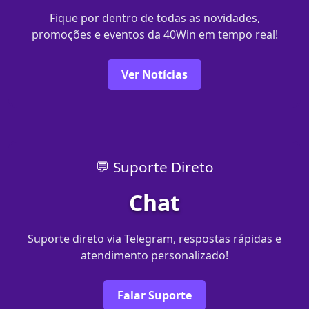
Fique por dentro de todas as novidades,
promoções e eventos da 40Win em tempo real!
Ver Notícias
💬 Suporte Direto
Chat
Suporte direto via Telegram, respostas rápidas e
atendimento personalizado!
Falar Suporte