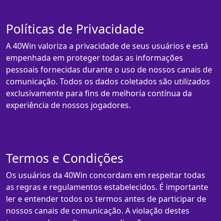
Políticas de Privacidade
A 40Win valoriza a privacidade de seus usuários e está
empenhada em proteger todas as informações
pessoais fornecidas durante o uso de nossos canais de
comunicação. Todos os dados coletados são utilizados
exclusivamente para fins de melhoria contínua da
experiência de nossos jogadores.
Termos e Condições
Os usuários da 40Win concordam em respeitar todas
as regras e regulamentos estabelecidos. É importante
ler e entender todos os termos antes de participar de
nossos canais de comunicação. A violação destes