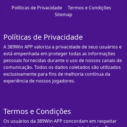
Políticas de Privacidade
Termos e Condições
Sitemap
Políticas de Privacidade
A 389Win APP valoriza a privacidade de seus usuários e
está empenhada em proteger todas as informações
pessoais fornecidas durante o uso de nossos canais de
comunicação. Todos os dados coletados são utilizados
exclusivamente para fins de melhoria contínua da
experiência de nossos jogadores.
Termos e Condições
Os usuários da 389Win APP concordam em respeitar