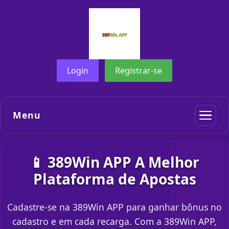
Login
Registrar-se
Menu
📱 389Win APP A Melhor
Plataforma de Apostas
Cadastre-se na 389Win APP para ganhar bônus no
cadastro e em cada recarga. Com a 389Win APP,