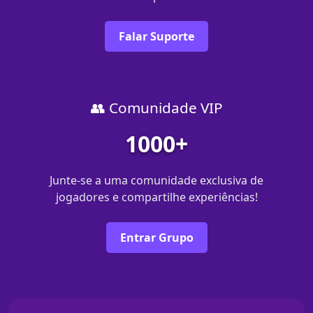
Falar Suporte
👥 Comunidade VIP
1000+
Junte-se a uma comunidade exclusiva de
jogadores e compartilhe experiências!
Entrar Grupo