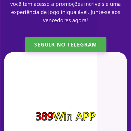
você tem acesso a promoções incríveis e uma
experiência de jogo inigualável. Junte-se aos
vencedores agora!
SEGUIR NO TELEGRAM