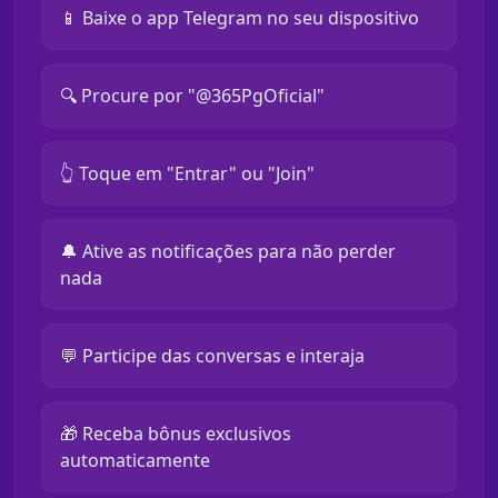
📱 Baixe o app Telegram no seu dispositivo
🔍 Procure por "@365PgOficial"
👆 Toque em "Entrar" ou "Join"
🔔 Ative as notificações para não perder
nada
💬 Participe das conversas e interaja
🎁 Receba bônus exclusivos
automaticamente