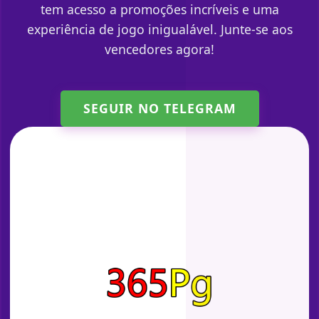
tem acesso a promoções incríveis e uma
experiência de jogo inigualável. Junte-se aos
vencedores agora!
SEGUIR NO TELEGRAM