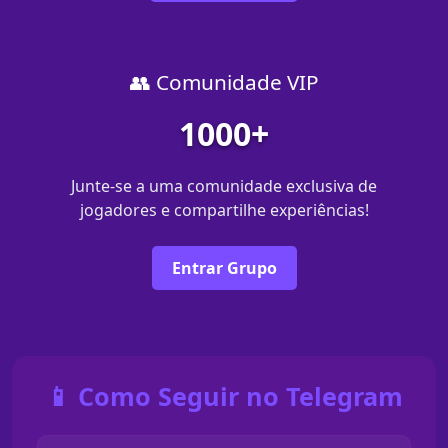
👥 Comunidade VIP
1000+
Junte-se a uma comunidade exclusiva de
jogadores e compartilhe experiências!
Entrar Grupo
📱 Como Seguir no Telegram