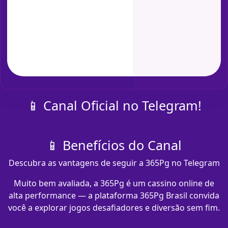
📱 Canal Oficial no Telegram!
📱 Benefícios do Canal
Descubra as vantagens de seguir a 365Pg no Telegram
Muito bem avaliada, a 365Pg é um cassino online de
alta performance — a plataforma 365Pg Brasil convida
você a explorar jogos desafiadores e diversão sem fim.