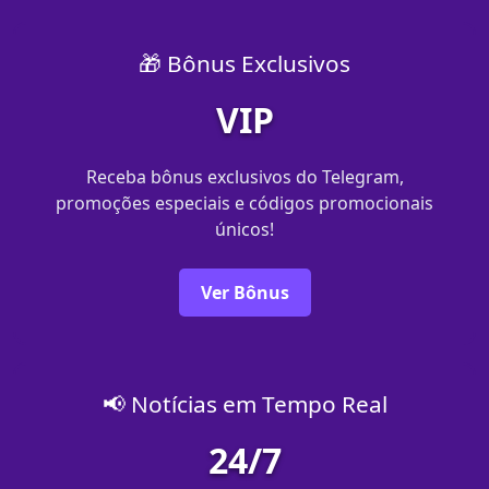
🎁 Bônus Exclusivos
VIP
Receba bônus exclusivos do Telegram,
promoções especiais e códigos promocionais
únicos!
Ver Bônus
📢 Notícias em Tempo Real
24/7