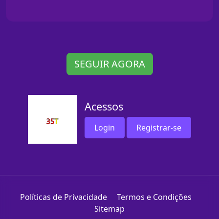
SEGUIR AGORA
Acessos
Login
Registrar-se
Políticas de Privacidade
Termos e Condições
Sitemap