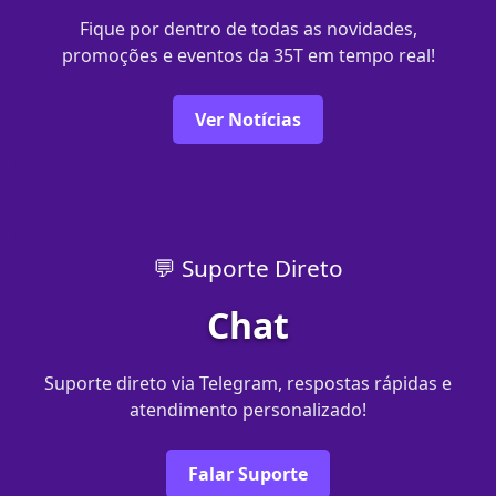
Fique por dentro de todas as novidades,
promoções e eventos da 35T em tempo real!
Ver Notícias
💬 Suporte Direto
Chat
Suporte direto via Telegram, respostas rápidas e
atendimento personalizado!
Falar Suporte