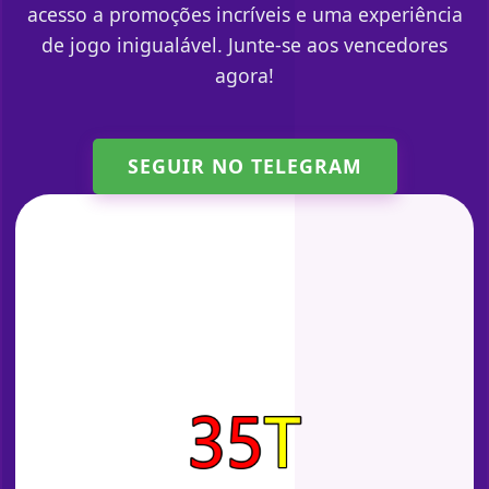
acesso a promoções incríveis e uma experiência
de jogo inigualável. Junte-se aos vencedores
agora!
SEGUIR NO TELEGRAM