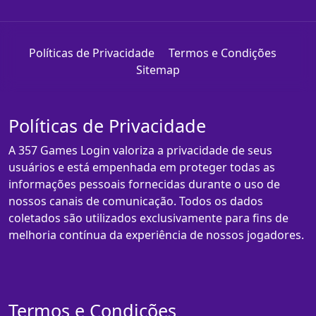
Políticas de Privacidade
Termos e Condições
Sitemap
Políticas de Privacidade
A 357 Games Login valoriza a privacidade de seus
usuários e está empenhada em proteger todas as
informações pessoais fornecidas durante o uso de
nossos canais de comunicação. Todos os dados
coletados são utilizados exclusivamente para fins de
melhoria contínua da experiência de nossos jogadores.
Termos e Condições