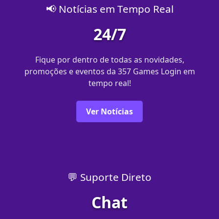
📢 Notícias em Tempo Real
24/7
Fique por dentro de todas as novidades,
promoções e eventos da 357 Games Login em
tempo real!
Ver Notícias
💬 Suporte Direto
Chat