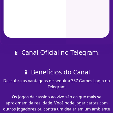
📱 Canal Oficial no Telegram!
📱 Benefícios do Canal
Descubra as vantagens de seguir a 357 Games Login no
Telegram
Os jogos de cassino ao vivo são os que mais se
aproximam da realidade. Você pode jogar cartas com
outros jogadores ou contra um dealer em um ambiente