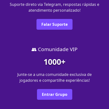
Suporte direto via Telegram, respostas rápidas e
atendimento personalizado!
Falar Suporte
👥 Comunidade VIP
1000+
Junte-se a uma comunidade exclusiva de
jogadores e compartilhe experiências!
Entrar Grupo