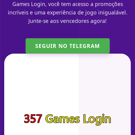
Games Login, você tem acesso a promoções
incríveis e uma experiência de jogo inigualável.
Junte-se aos vencedores agora!
SEGUIR NO TELEGRAM