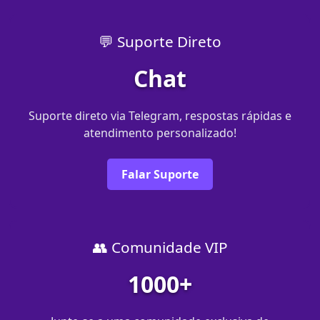
💬 Suporte Direto
Chat
Suporte direto via Telegram, respostas rápidas e
atendimento personalizado!
Falar Suporte
👥 Comunidade VIP
1000+