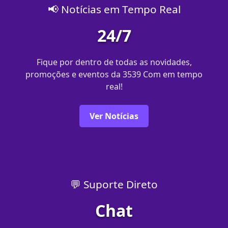
📢 Notícias em Tempo Real
24/7
Fique por dentro de todas as novidades,
promoções e eventos da 3539 Com em tempo
real!
Ver Notícias
💬 Suporte Direto
Chat