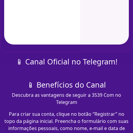
📱 Canal Oficial no Telegram!
📱 Benefícios do Canal
Descubra as vantagens de seguir a 3539 Com no
Telegram
Para criar sua conta, clique no botão “Registrar” no
topo da página inicial. Preencha o formulário com suas
informações pessoais, como nome, e-mail e data de