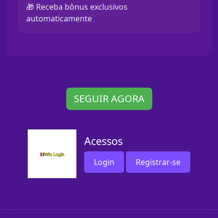
🎁 Receba bônus exclusivos
automaticamente
SEGUIR AGORA
Acessos
Login
Registrar-se