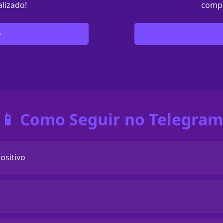
lizado!
compa
e
📱 Como Seguir no Telegram
ositivo