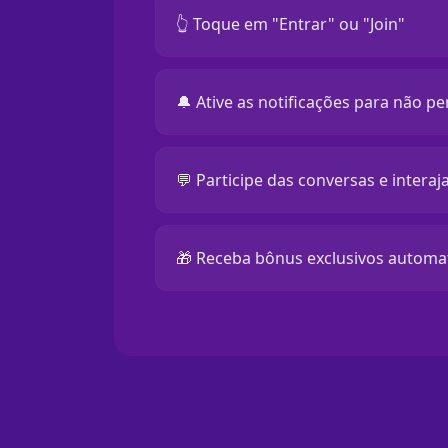
👆 Toque em "Entrar" ou "Join"
🔔 Ative as notificações para não p
💬 Participe das conversas e interaj
🎁 Receba bônus exclusivos autom