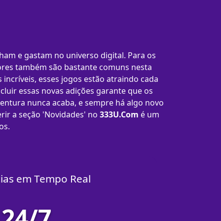
m e gastam no universo digital. Para os
adores também são bastante comuns nesta
ncríveis, esses jogos estão atraindo cada
cluir essas novas adições garante que os
entura nunca acaba, e sempre há algo novo
rir a seção 'Novidades' no
333U.Com
é um
os.
cias em Tempo Real
24/7