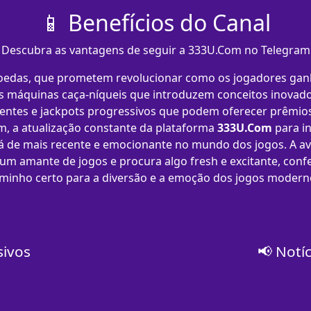
📱 Benefícios do Canal
Descubra as vantagens de seguir a 333U.Com no Telegram
oedas, que prometem revolucionar como os jogadores ganha
vas máquinas caça-níqueis que introduzem conceitos inov
ntes e jackpots progressivos que podem oferecer prêmios i
im, a atualização constante da plataforma
333U.Com
para in
 de mais recente e emocionante no mundo dos jogos. A av
um amante de jogos e procura algo fresh e excitante, confe
minho certo para a diversão e a emoção dos jogos modern
sivos
📢 Notí