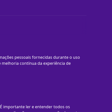
mações pessoais fornecidas durante o uso
e melhoria contínua da experiência de
 importante ler e entender todos os