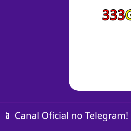
📱 Canal Oficial no Telegram!