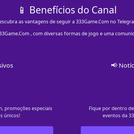
📱 Benefícios do Canal
escubra as vantagens de seguir a 333Game.Com no Telegr
33Game.Com , com diversas formas de jogo e uma comunida
sivos
📢 Notí
m, promoções especiais
Fique por dentro d
s únicos!
eventos da 3