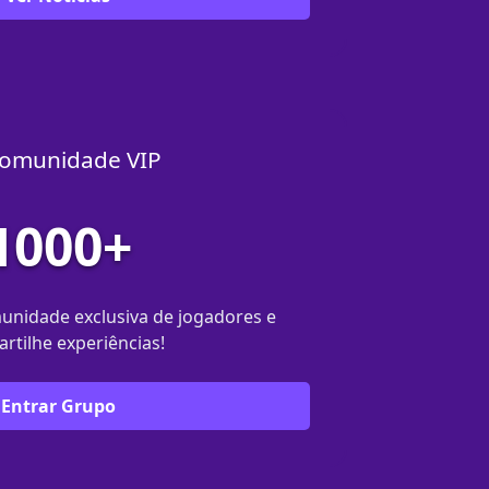
Comunidade VIP
1000+
unidade exclusiva de jogadores e
rtilhe experiências!
Entrar Grupo