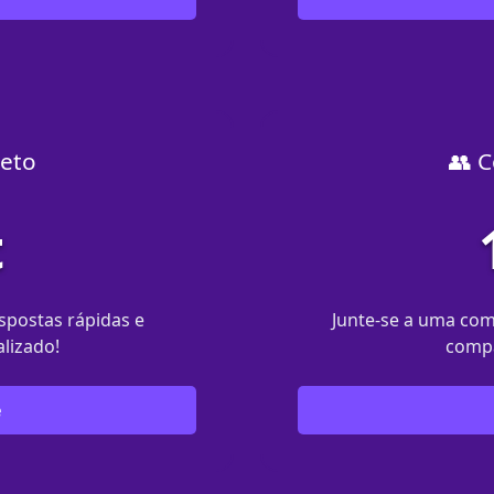
reto
👥 
t
espostas rápidas e
Junte-se a uma com
lizado!
compa
e