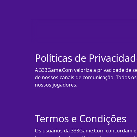
Políticas de Privacida
A 333Game.Com valoriza a privacidade de s
de nossos canais de comunicação. Todos os 
nossos jogadores.
Termos e Condições
Os usuários da 333Game.Com concordam em r