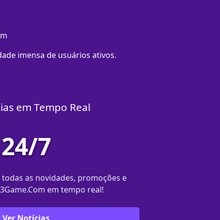
am
de imensa de usuários ativos.
cias em Tempo Real
24/7
e todas as novidades, promoções e
33Game.Com em tempo real!
Ver Notícias