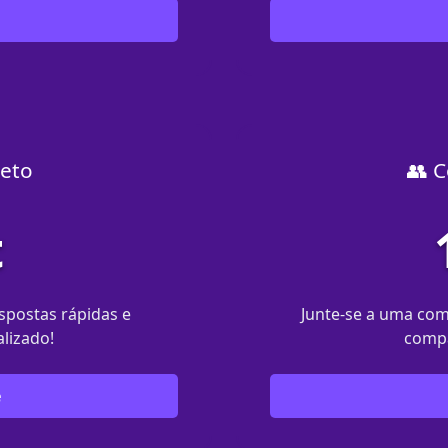
reto
👥 
t
espostas rápidas e
Junte-se a uma com
lizado!
compa
e