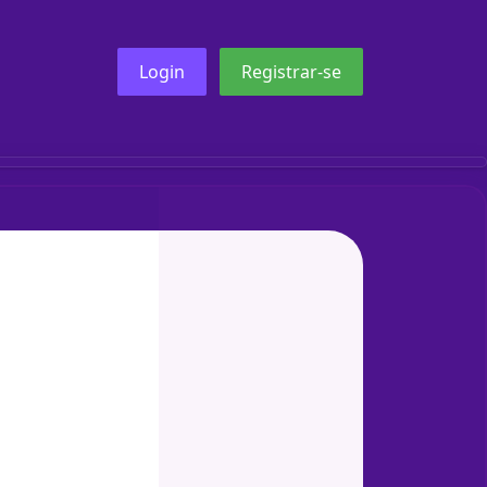
Login
Registrar-se