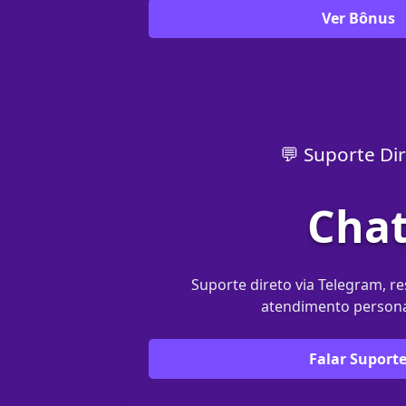
Ver Bônus
💬 Suporte Di
Cha
Suporte direto via Telegram, r
atendimento persona
Falar Suport