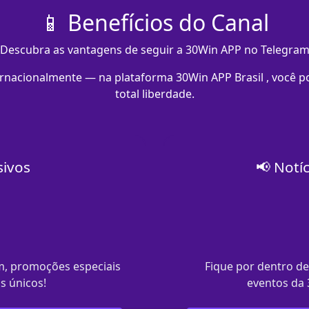
📱 Benefícios do Canal
Descubra as vantagens de seguir a 30Win APP no Telegra
rnacionalmente — na plataforma 30Win APP Brasil , você p
total liberdade.
sivos
📢 Notí
m, promoções especiais
Fique por dentro d
s únicos!
eventos da 