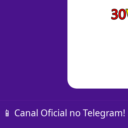
📱 Canal Oficial no Telegram!