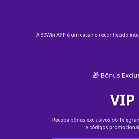
A 30Win APP é um cassino reconhecido inte
🎁 Bônus Exclu
VIP
Receba bônus exclusivos do Telegra
e códigos promocionai