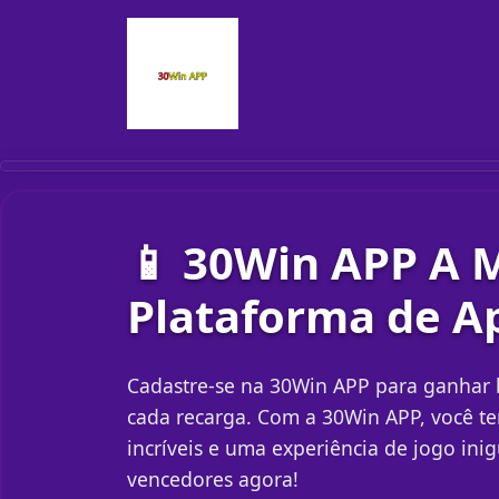
📱 30Win APP A 
Plataforma de A
Cadastre-se na 30Win APP para ganhar 
cada recarga. Com a 30Win APP, você t
incríveis e uma experiência de jogo inig
vencedores agora!