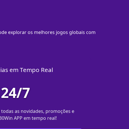
m
ode explorar os melhores jogos globais com
cias em Tempo Real
24/7
e todas as novidades, promoções e
30Win APP em tempo real!