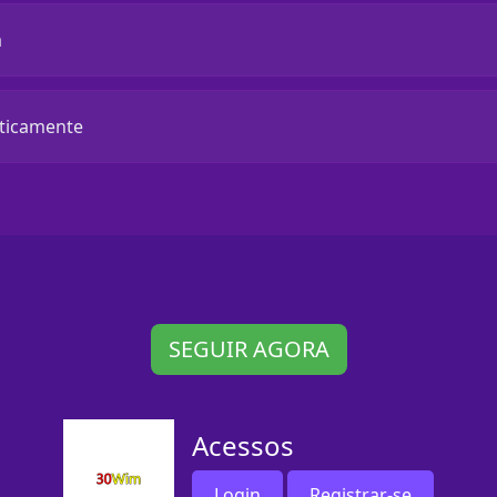
a
aticamente
SEGUIR AGORA
Acessos
Login
Registrar-se