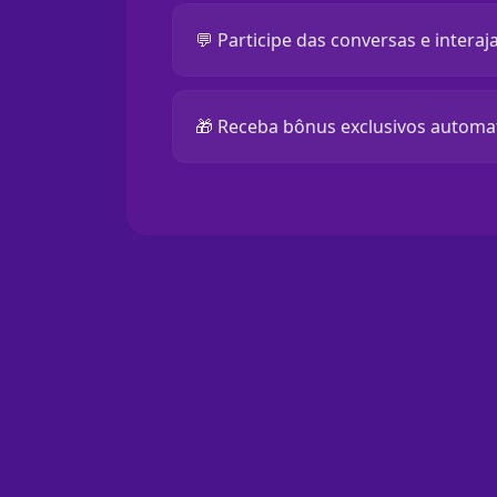
💬 Participe das conversas e interaj
🎁 Receba bônus exclusivos autom