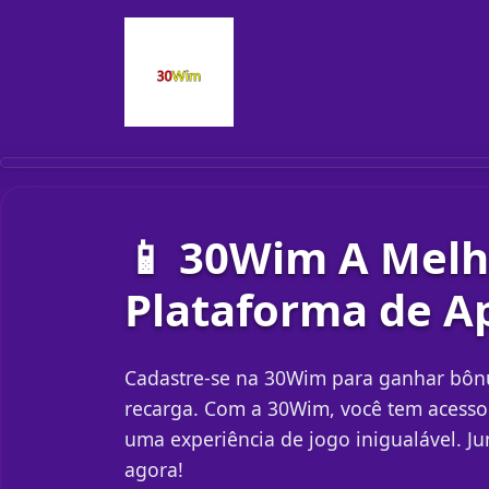
📱 30Wim A Melh
Plataforma de A
Cadastre-se na 30Wim para ganhar bôn
recarga. Com a 30Wim, você tem acesso 
uma experiência de jogo inigualável. J
agora!