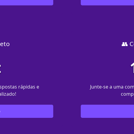
reto
👥 
t
espostas rápidas e
Junte-se a uma com
lizado!
compa
e