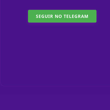
SEGUIR NO TELEGRAM