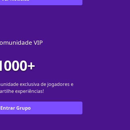
Comunidade VIP
1000+
unidade exclusiva de jogadores e
rtilhe experiências!
Entrar Grupo