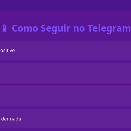
📱 Como Seguir no Telegram
ositivo
erder nada