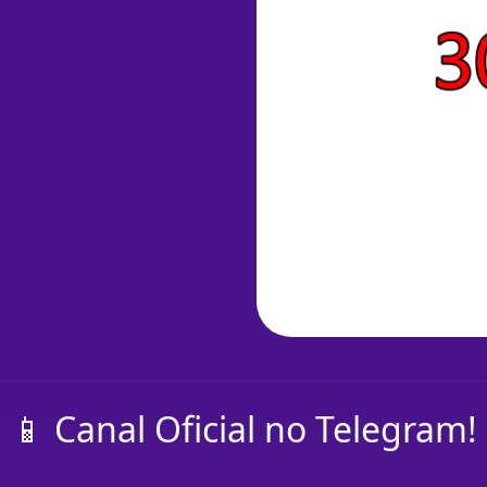
📱 Canal Oficial no Telegram!