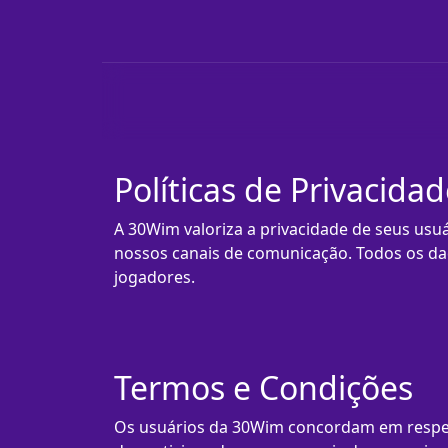
Políticas de Privacida
A 30Wim valoriza a privacidade de seus us
nossos canais de comunicação. Todos os dad
jogadores.
Termos e Condições
Os usuários da 30Wim concordam em respeit