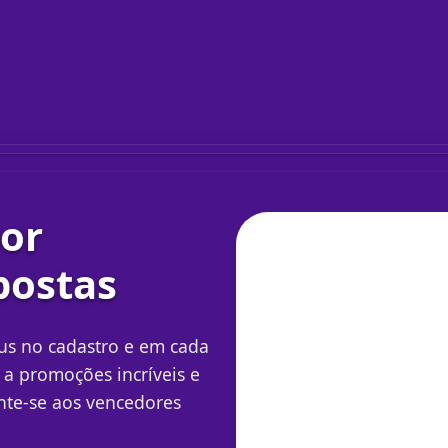
or
postas
us no cadastro e em cada
a promoções incríveis e
unte-se aos vencedores