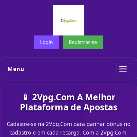
Login
Registrar-se
Menu
📱 2Vpg.Com A Melhor
Plataforma de Apostas
Cadastre-se na 2Vpg.Com para ganhar bônus no
cadastro e em cada recarga. Com a 2Vpg.Com,