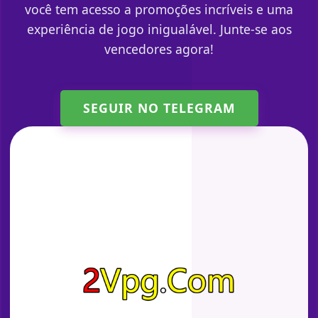
você tem acesso a promoções incríveis e uma
experiência de jogo inigualável. Junte-se aos
vencedores agora!
SEGUIR NO TELEGRAM