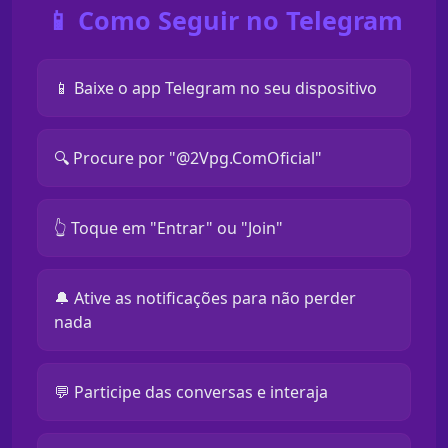
📱 Como Seguir no Telegram
📱 Baixe o app Telegram no seu dispositivo
🔍 Procure por "@2Vpg.ComOficial"
👆 Toque em "Entrar" ou "Join"
🔔 Ative as notificações para não perder
nada
💬 Participe das conversas e interaja