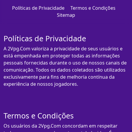
Políticas de Privacidade
Termos e Condições
Sitemap
Políticas de Privacidade
A 2Vpg.Com valoriza a privacidade de seus usuários e
está empenhada em proteger todas as informações
pessoais fornecidas durante o uso de nossos canais de
comunicação. Todos os dados coletados são utilizados
exclusivamente para fins de melhoria contínua da
experiência de nossos jogadores.
Termos e Condições
Os usuários da 2Vpg.Com concordam em respeitar