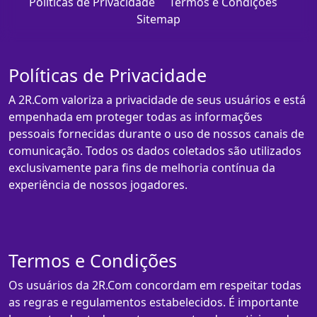
Políticas de Privacidade
Termos e Condições
Sitemap
Políticas de Privacidade
A 2R.Com valoriza a privacidade de seus usuários e está
empenhada em proteger todas as informações
pessoais fornecidas durante o uso de nossos canais de
comunicação. Todos os dados coletados são utilizados
exclusivamente para fins de melhoria contínua da
experiência de nossos jogadores.
Termos e Condições
Os usuários da 2R.Com concordam em respeitar todas
as regras e regulamentos estabelecidos. É importante