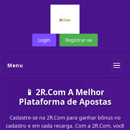
Login
Registrar-se
Menu
📱 2R.Com A Melhor
Plataforma de Apostas
Cadastre-se na 2R.Com para ganhar bônus no
cadastro e em cada recarga. Com a 2R.Com, você