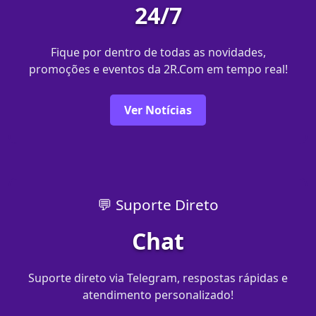
24/7
Fique por dentro de todas as novidades,
promoções e eventos da 2R.Com em tempo real!
Ver Notícias
💬 Suporte Direto
Chat
Suporte direto via Telegram, respostas rápidas e
atendimento personalizado!