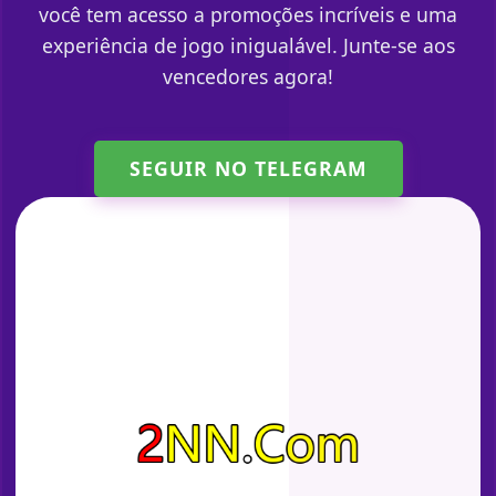
você tem acesso a promoções incríveis e uma
experiência de jogo inigualável. Junte-se aos
vencedores agora!
SEGUIR NO TELEGRAM