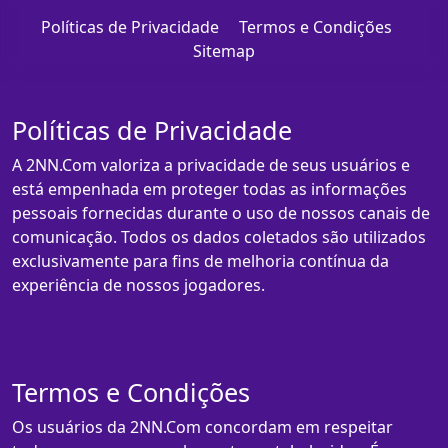
Políticas de Privacidade
Termos e Condições
Sitemap
Políticas de Privacidade
A 2NN.Com valoriza a privacidade de seus usuários e
está empenhada em proteger todas as informações
pessoais fornecidas durante o uso de nossos canais de
comunicação. Todos os dados coletados são utilizados
exclusivamente para fins de melhoria contínua da
experiência de nossos jogadores.
Termos e Condições
Os usuários da 2NN.Com concordam em respeitar