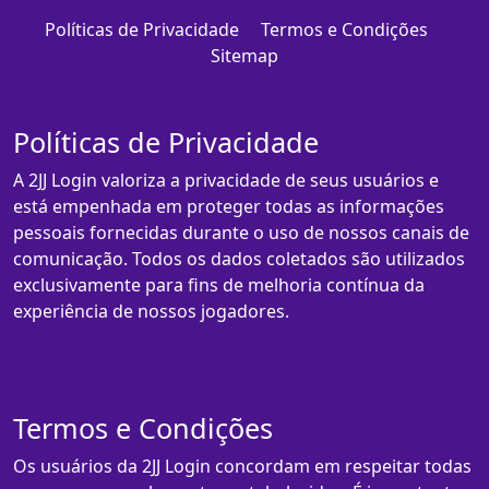
Políticas de Privacidade
Termos e Condições
Sitemap
Políticas de Privacidade
A 2JJ Login valoriza a privacidade de seus usuários e
está empenhada em proteger todas as informações
pessoais fornecidas durante o uso de nossos canais de
comunicação. Todos os dados coletados são utilizados
exclusivamente para fins de melhoria contínua da
experiência de nossos jogadores.
Termos e Condições
Os usuários da 2JJ Login concordam em respeitar todas