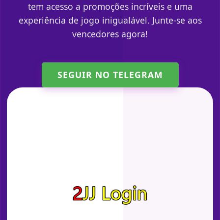
tem acesso a promoções incríveis e uma
experiência de jogo inigualável. Junte-se aos
vencedores agora!
SEGUIR NO TELEGRAM