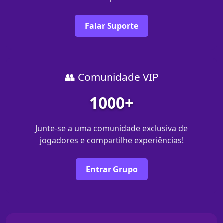
Falar Suporte
👥 Comunidade VIP
1000+
Junte-se a uma comunidade exclusiva de
jogadores e compartilhe experiências!
Entrar Grupo