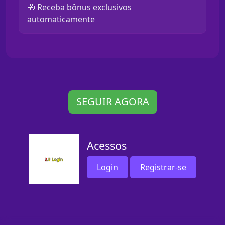
🎁 Receba bônus exclusivos
automaticamente
SEGUIR AGORA
Acessos
Login
Registrar-se