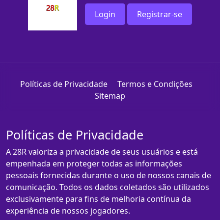
Login
Registrar-se
Políticas de Privacidade
Termos e Condições
Sitemap
Políticas de Privacidade
A 28R valoriza a privacidade de seus usuários e está
empenhada em proteger todas as informações
pessoais fornecidas durante o uso de nossos canais de
comunicação. Todos os dados coletados são utilizados
exclusivamente para fins de melhoria contínua da
experiência de nossos jogadores.