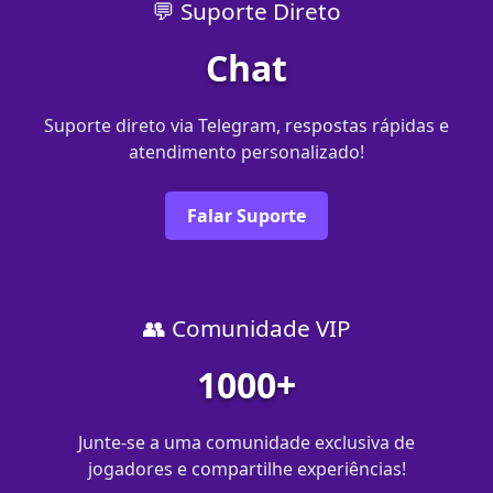
💬 Suporte Direto
Chat
Suporte direto via Telegram, respostas rápidas e
atendimento personalizado!
Falar Suporte
👥 Comunidade VIP
1000+
Junte-se a uma comunidade exclusiva de
jogadores e compartilhe experiências!