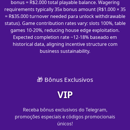
bonus = R$2.000 total playable balance. Wagering
requirements typically 35x bonus amount (R$1.000 × 35
= R$35.000 turnover needed para unlock withdrawable
status). Game contribution rates vary: slots 100%, table
games 10-20%, reducing house edge exploitation.
Expected completion rate ~12-18% baseado em
historical data, aligning incentive structure com
business sustainability.
🎁 Bônus Exclusivos
VIP
Receba bônus exclusivos do Telegram,
promoções especiais e códigos promocionais
únicos!