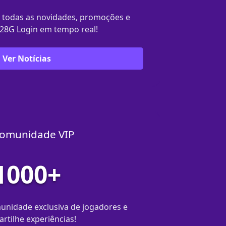
e todas as novidades, promoções e
 28G Login em tempo real!
Ver Notícias
Comunidade VIP
1000+
unidade exclusiva de jogadores e
rtilhe experiências!