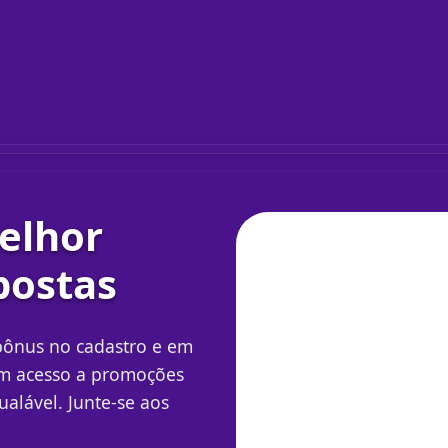
elhor
postas
bônus no cadastro e em
em acesso a promoções
ualável. Junte-se aos