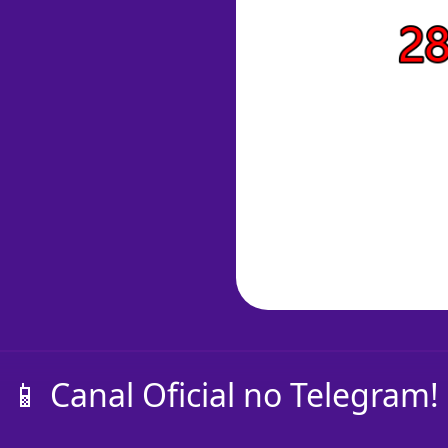
📱 Canal Oficial no Telegram!