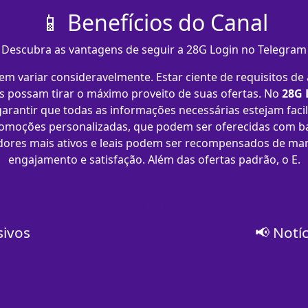
📱 Benefícios do Canal
Descubra as vantagens de seguir a 28G Login no Telegram
m variar consideravelmente. Estar ciente de requisitos de 
s possam tirar o máximo proveito de suas ofertas. No
28G 
arantir que todas as informações necessárias estejam faci
promoções personalizadas, que podem ser oferecidas com bas
gadores mais ativos e leais podem ser recompensados de m
engajamento e satisfação. Além das ofertas padrão, o E.
sivos
📢 Notí