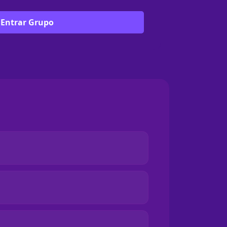
Entrar Grupo