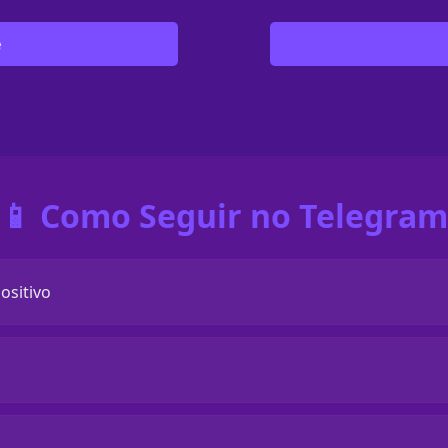
e
📱 Como Seguir no Telegram
ositivo