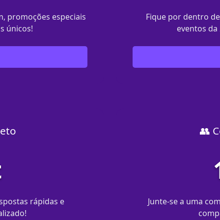
m, promoções especiais
Fique por dentro d
s únicos!
eventos da
reto
👥 
t
espostas rápidas e
Junte-se a uma com
lizado!
compa