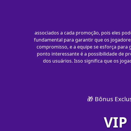
associados a cada promoção, pois eles pode
fundamental para garantir que os jogadore
compromisso, e a equipe se esforça para g
ponto interessante é a possibilidade de 
dos usuários. Isso significa que os jo
🎁 Bônus Exclu
VIP