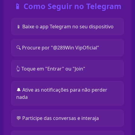
📱 Como Seguir no Telegram
📱 Baixe o app Telegram no seu dispositivo
🔍 Procure por "@289Win VipOficial"
👆 Toque em "Entrar" ou "Join"
🔔 Ative as notificações para não perder
nada
💬 Participe das conversas e interaja