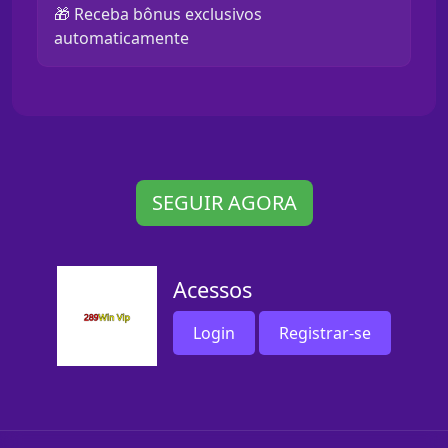
🎁 Receba bônus exclusivos
automaticamente
SEGUIR AGORA
Acessos
Login
Registrar-se