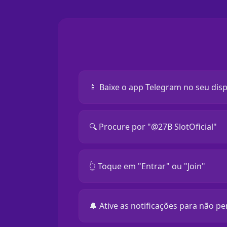
📱 Baixe o app Telegram no seu disp
🔍 Procure por "@27B SlotOficial"
👆 Toque em "Entrar" ou "Join"
🔔 Ative as notificações para não p