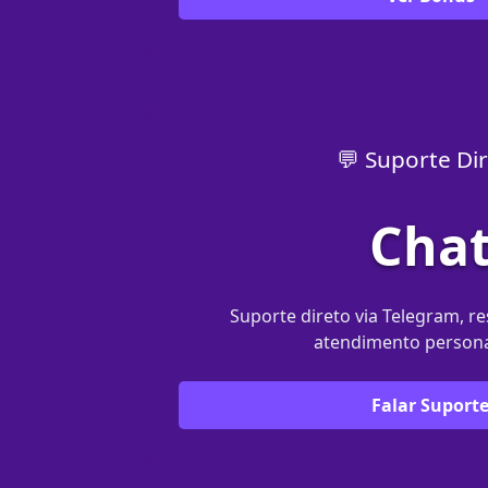
💬 Suporte Di
Cha
Suporte direto via Telegram, r
atendimento persona
Falar Suport