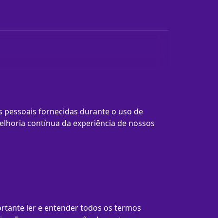
s pessoais fornecidas durante o uso de
elhoria contínua da experiência de nossos
rtante ler e entender todos os termos