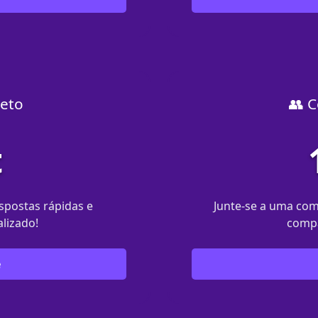
reto
👥 
t
espostas rápidas e
Junte-se a uma com
lizado!
compa
e