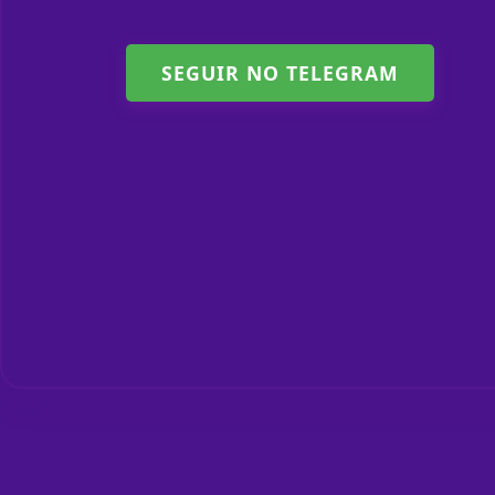
SEGUIR NO TELEGRAM