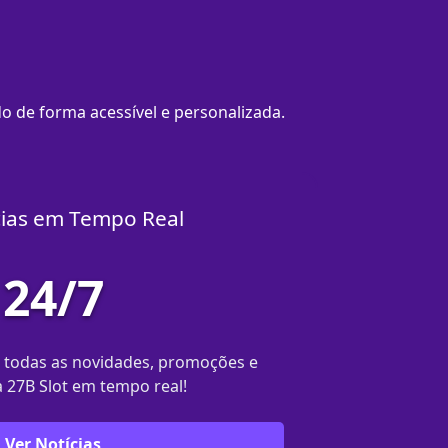
o de forma acessível e personalizada.
cias em Tempo Real
24/7
e todas as novidades, promoções e
 27B Slot em tempo real!
Ver Notícias