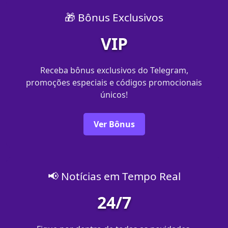
🎁 Bônus Exclusivos
VIP
Receba bônus exclusivos do Telegram,
promoções especiais e códigos promocionais
únicos!
Ver Bônus
📢 Notícias em Tempo Real
24/7