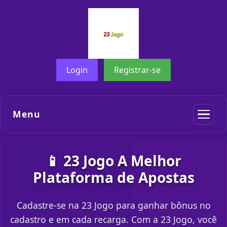
Login
Registrar-se
Menu
📱 23 Jogo A Melhor
Plataforma de Apostas
Cadastre-se na 23 Jogo para ganhar bônus no
cadastro e em cada recarga. Com a 23 Jogo, você