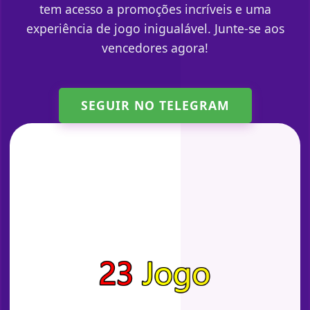
tem acesso a promoções incríveis e uma
experiência de jogo inigualável. Junte-se aos
vencedores agora!
SEGUIR NO TELEGRAM