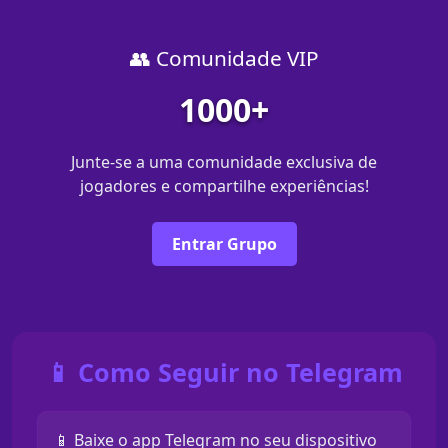
👥 Comunidade VIP
1000+
Junte-se a uma comunidade exclusiva de
jogadores e compartilhe experiências!
Entrar Grupo
📱 Como Seguir no Telegram
📱 Baixe o app Telegram no seu dispositivo