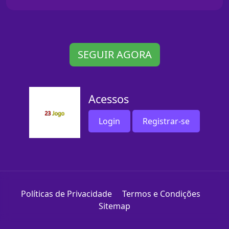
SEGUIR AGORA
Acessos
Login
Registrar-se
Políticas de Privacidade
Termos e Condições
Sitemap